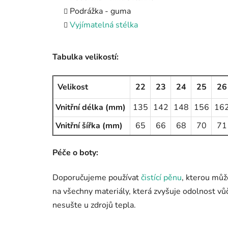
Podrážka - guma
Vyjímatelná stélka
Tabulka velikostí:
Velikost
22
23
24
25
26
Vnitřní délka (mm)
135
142
148
156
16
Vnitřní šířka (mm)
65
66
68
70
71
Péče o boty:
Doporučujeme používat
čistící pěnu
, kterou můž
na všechny materiály, která zvyšuje odolnost vů
nesušte u zdrojů tepla.