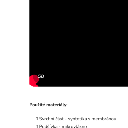
Použité materiály:
Svrchní část - syntetika s membránou
Podšívka - mikrovlákno