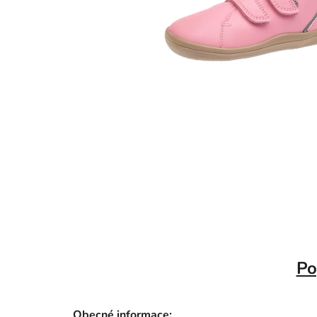
Po
Obecné informace: