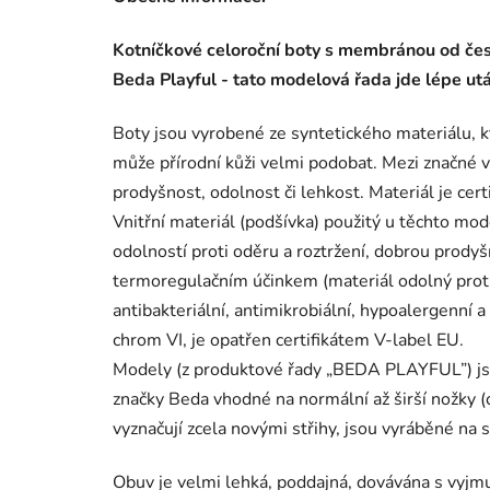
Kotníčkové celoroční boty s membránou od če
Beda Playful - tato modelová řada jde lépe utá
Boty jsou vyrobené ze syntetického materiálu,
může přírodní kůži velmi podobat. Mezi značné v
prodyšnost, odolnost či lehkost. Materiál je cert
Vnitřní materiál (podšívka) použitý u těchto m
odolností proti oděru a roztržení, dobrou prodyš
termoregulačním účinkem (materiál odolný proti 
antibakteriální, antimikrobiální, hypoalergenní a
chrom VI, je opatřen certifikátem V-label EU.
Modely (z produktové řady „BEDA PLAYFUL”) jso
značky Beda vhodné na normální až širší nožky (c
vyznačují zcela novými střihy, jsou vyráběné na 
Obuv je velmi lehká, poddajná, dovávána s vyjm