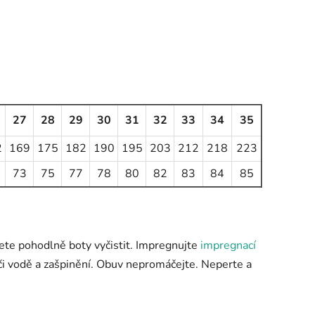
27
28
29
30
31
32
33
34
35
2
169
175
182
190
195
203
212
218
223
73
75
77
78
80
82
83
84
85
ete pohodlně boty vyčistit. Impregnujte
impregnací
či vodě a zašpinění. Obuv nepromáčejte. Neperte a