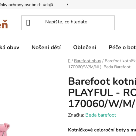
nky ochrany osobních údajů
Kontakty na prodejny
Doprava
ká obuv
Nošení dětí
Oblečení
Péče o bot
Domů
/
Barefoot obuv
/
Barefoot kotní
170060/W/M/NL), Beda Barefoot
Barefoot kotn
PLAYFUL - R
170060/W/M/N
Značka:
Beda barefoot
Kotníčkové celoroční boty s 