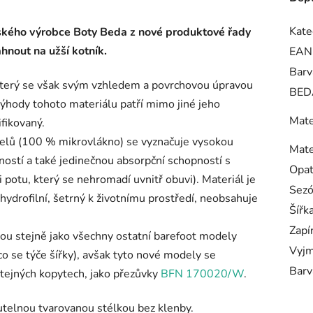
Kate
ského výrobce Boty Beda z nové produktové řady
hnout na užší kotník.
EAN
Barv
 který se však svým vzhledem a povrchovou úpravou
BED
ýhody tohoto materiálu patří mimo jiné jeho
Mate
ifikovaný.
odelů (100 % mikrovlákno) se vyznačuje vysokou
Mate
ností a také jedinečnou absorpční schopností s
Opa
potu, který se nehromadí uvnitř obuvi). Materiál je
Sez
 hydrofilní, šetrný k životnímu prostředí, neobsahuje
Šířk
Zapí
u stejně jako všechny ostatní barefoot modely
Vyjm
o se týče šířky), avšak tyto nové modely se
Barv
stejných kopytech, jako přezůvky
BFN 170020/W
.
utelnou tvarovanou stélkou bez klenby.