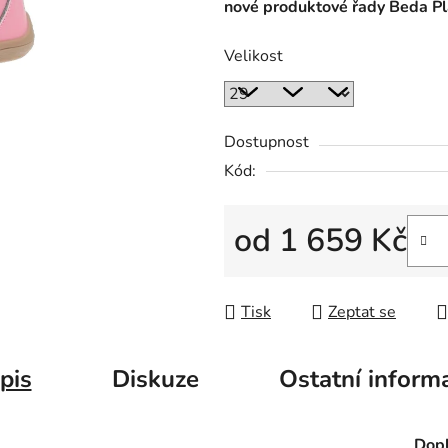
nové produktové řady Beda Pl
Velikost
Dostupnost
Kód:
od
1 659 Kč
Měrná cena:
Tisk
Zeptat se
pis
Diskuze
Ostatní inform
Dopl