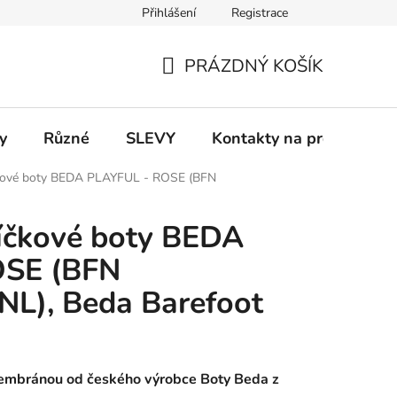
Přihlášení
Registrace
 a platba
Informace k on-line platbám
Odstoupení od smlou
PRÁZDNÝ KOŠÍK
NÁKUPNÍ
KOŠÍK
y
Různé
SLEVY
Kontakty na prodejny
čkové boty BEDA PLAYFUL - ROSE (BFN
íčkové boty BEDA
OSE (BFN
L), Beda Barefoot
membránou od českého výrobce Boty Beda z