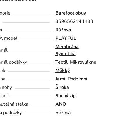
gorie
Barefoot obuv
8596562144488
a
Růžová
A model
PLAYFUL
Membrána
,
riál
Syntetika
riál podšívky
Textil
,
Mikrovlákno
tek
Měkký
óna
Jarní
,
Podzimní
a nohy
Široká
nání
Suchý zip
utelná stélka
ANO
a podrážky
Béžová