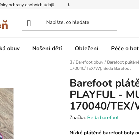
nky ochrany osobních údajů
Kontakty na prodejny
Doprava
ká obuv
Nošení dětí
Oblečení
Péče o bot
Domů
/
Barefoot obuv
/
Barefoot plátě
170040/TEX/W), Beda Barefoot
Barefoot plát
PLAYFUL - M
170040/TEX/W
Značka:
Beda barefoot
Nízké plátěné barefoot boty 