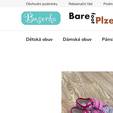
Přejít
Obchodní podmínky
Reklamační řád
Podmí
na
obsah
Dětská obuv
Dámská obuv
Páns