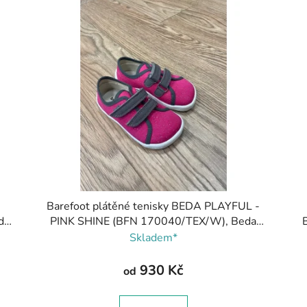
-
Barefoot plátěné tenisky BEDA PLAYFUL -
da
PINK SHINE (BFN 170040/TEX/W), Beda
Barefoot
Skladem*
930 Kč
od