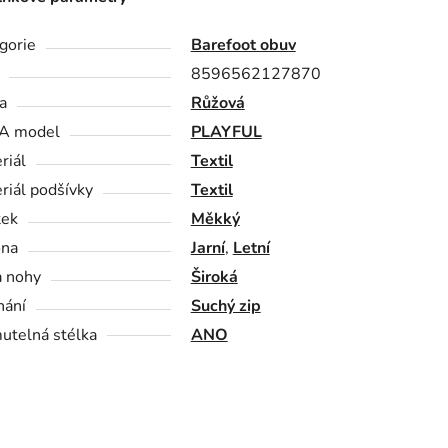
gorie
Barefoot obuv
8596562127870
a
Růžová
A model
PLAYFUL
riál
Textil
riál podšívky
Textil
tek
Měkký
óna
Jarní
,
Letní
a nohy
Široká
nání
Suchý zip
utelná stélka
ANO