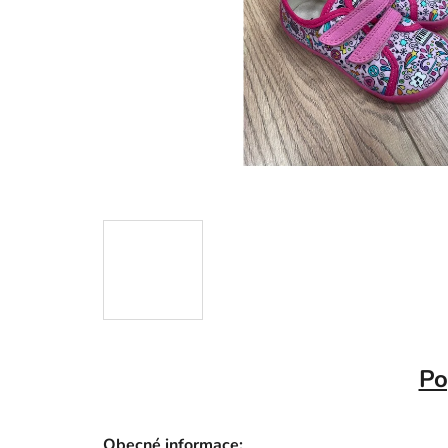
Po
Obecné informace: