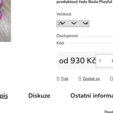
produktové řady Beda Playful
Velikost
Dostupnost
Kód:
od
930 Kč
Měrná cena:
Tisk
Zeptat se
pis
Diskuze
Ostatní inform
Dopl