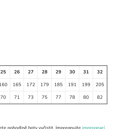
25
26
27
28
29
30
31
32
160
165
172
179
185
191
199
205
70
71
73
75
77
78
80
82
ete pohodlně boty vyčistit. Impregnujte
impregnací