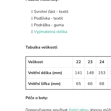
Svrchní část - textil
Podšívka - textil
Podrážka - guma
Vyjímatelná stélka
Tabulka velikostí:
Velikost
22
23
24
Vnitřní délka (mm)
141
148
153
Vnitřní šířka (mm)
65
66
68
Péče o boty:
Doporučujeme používat
čistící pěnu
, kterou můž