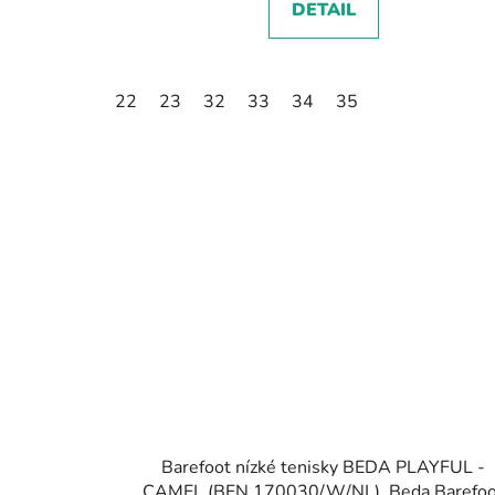
DETAIL
22
23
32
33
34
35
Barefoot nízké tenisky BEDA PLAYFUL -
CAMEL (BFN 170030/W/NL), Beda Barefoo