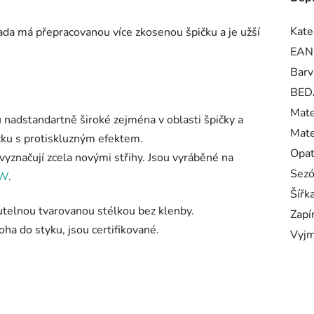
Kate
ada má přepracovanou více zkosenou špičku a je užší
EAN
Barv
BED
Mate
nadstandartně široké zejména v oblasti špičky a
Mate
ku s protiskluzným efektem.
Opa
značují zcela novými střihy. Jsou vyráběné na
Sez
/W
.
Šířk
utelnou tvarovanou stélkou bez klenby.
Zapí
oha do styku, jsou certifikované.
Vyjm