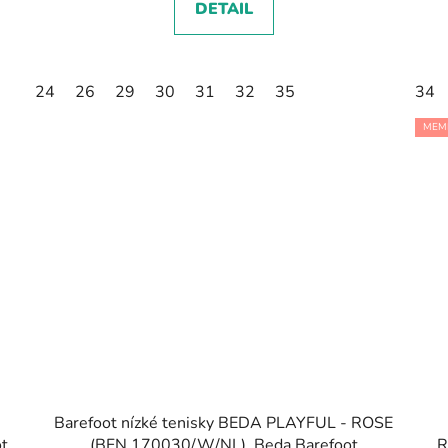
DETAIL
24
26
29
30
31
32
35
34
MEM
Barefoot nízké tenisky BEDA PLAYFUL - ROSE
t
(BFN 170030/W/NL), Beda Barefoot
R