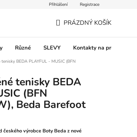
Přihlášení
Registrace
 a platba
Informace k on-line platbám
Odstoupení od smlou
PRÁZDNÝ KOŠÍK
NÁKUPNÍ
KOŠÍK
y
Různé
SLEVY
Kontakty na prodejny
né tenisky BEDA PLAYFUL - MUSIC (BFN
ěné tenisky BEDA
USIC (BFN
), Beda Barefoot
od českého výrobce Boty Beda z nové