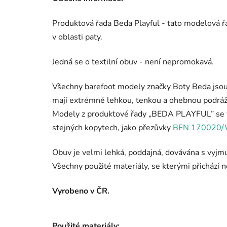
Produktová řada Beda Playful - tato modelová ř
v oblasti paty.
Jedná se o textilní obuv - není nepromokavá.
Všechny barefoot modely značky Boty Beda jsou 
mají extrémně lehkou, tenkou a ohebnou podráž
Modely z produktové řady „BEDA PLAYFUL” se vy
stejných kopytech, jako přezůvky
BFN 170020
Obuv je velmi lehká, poddajná, dovávána s vyjm
Všechny použité materiály, se kterými přichází n
Vyrobeno v ČR.
Použité materiály: