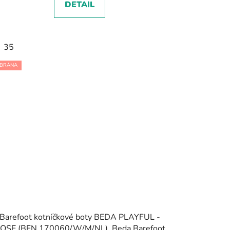
DETAIL
35
BRÁNA
Barefoot kotníčkové boty BEDA PLAYFUL -
OSE (BFN 170060/W/M/NL), Beda Barefoot