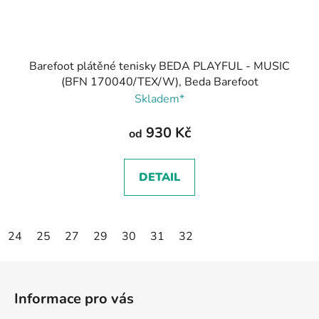
Barefoot plátěné tenisky BEDA PLAYFUL - MUSIC
(BFN 170040/TEX/W), Beda Barefoot
Skladem*
930 Kč
od
DETAIL
24
25
27
29
30
31
32
Z
á
Informace pro vás
p