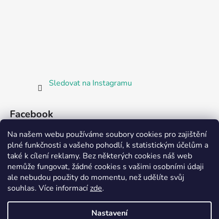
Sledovat na Instagramu
Facebook
Na našem webu používáme soubory cookies pro zajištění
plné funkčnosti a vašeho pohodlí, k statistickým účelům a
také k cílení reklamy. Bez některých cookies náš web
nemůže fungovat, žádné cookies s vašimi osobními údaji
ale nebudou použity do momentu, než udělíte svůj
Partnerská prodejna Barefoot Plzeň
souhlas
.
Více informací
zde
.
Nastavení