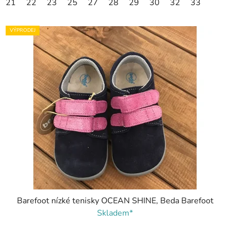
21
22
23
25
27
28
29
30
32
33
VÝPRODEJ
Barefoot nízké tenisky OCEAN SHINE, Beda Barefoot
Skladem*