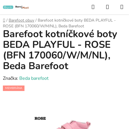
Přejít
Hledat
NÁKUP
na
KOŠÍK
obsah
Domů
/
Barefoot obuv
/
Barefoot kotníčkové boty BEDA PLAYFUL -
ROSE (BFN 170060/W/M/NL), Beda Barefoot
Barefoot kotníčkové boty
BEDA PLAYFUL - ROSE
(BFN 170060/W/M/NL),
Beda Barefoot
Značka:
Beda barefoot
MEMBRÁNA