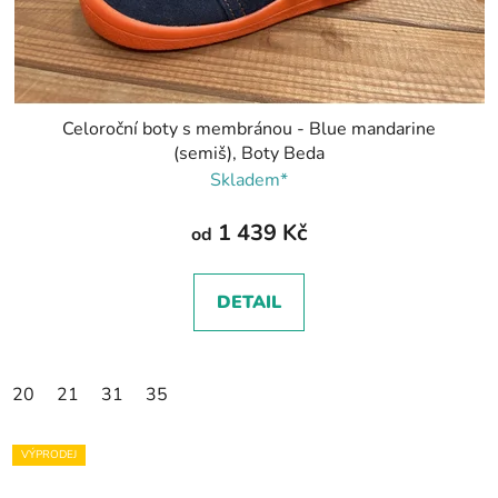
Celoroční boty s membránou - Blue mandarine
(semiš), Boty Beda
Skladem*
1 439 Kč
od
DETAIL
20
21
31
35
VÝPRODEJ