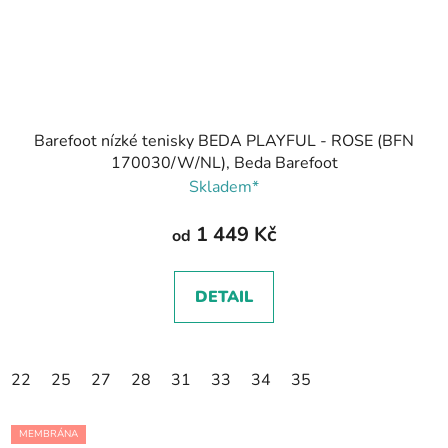
Barefoot nízké tenisky BEDA PLAYFUL - ROSE (BFN
170030/W/NL), Beda Barefoot
Skladem*
1 449 Kč
od
DETAIL
22
25
27
28
31
33
34
35
MEMBRÁNA