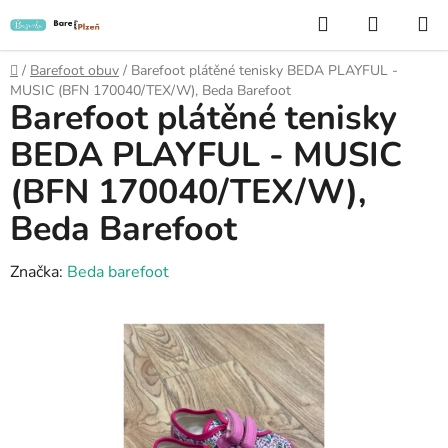
Přejít
Hledat
NÁKUP
na
KOŠÍK
obsah
Domů
/
Barefoot obuv
/
Barefoot plátěné tenisky BEDA PLAYFUL -
MUSIC (BFN 170040/TEX/W), Beda Barefoot
Barefoot plátěné tenisky
BEDA PLAYFUL - MUSIC
(BFN 170040/TEX/W),
Beda Barefoot
Značka:
Beda barefoot