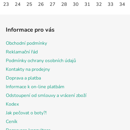
23
24
25
26
27
28
30
31
32
33
34
Z
á
Informace pro vás
p
a
Obchodní podmínky
t
Reklamační řád
í
Podmínky ochrany osobních údajů
Kontakty na prodejny
Doprava a platba
Informace k on-line platbám
Odstoupení od smlouvy a vrácení zboží
Kodex
Jak pečovat o boty?!
Ceník