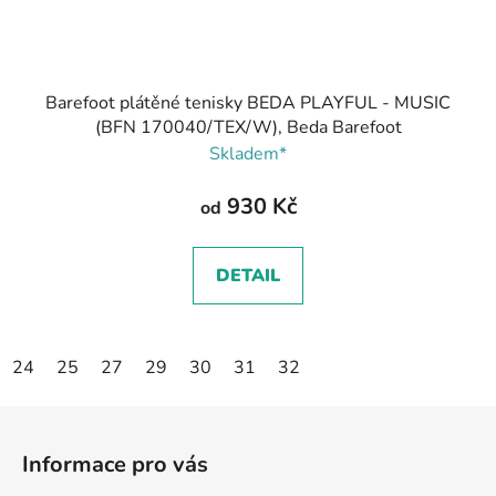
Barefoot plátěné tenisky BEDA PLAYFUL - MUSIC
(BFN 170040/TEX/W), Beda Barefoot
Skladem*
930 Kč
od
DETAIL
24
25
27
29
30
31
32
Z
á
Informace pro vás
p