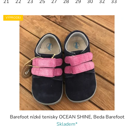
21
22
23
25
27
28
29
30
32
33
VÝPRODEJ
Barefoot nízké tenisky OCEAN SHINE, Beda Barefoot
Skladem*