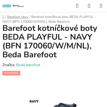
Přejít
Hledat
NÁKUP
na
KOŠÍK
obsah
Domů
/
Barefoot obuv
/
Barefoot kotníčkové boty BEDA PLAYFUL -
NAVY (BFN 170060/W/M/NL), Beda Barefoot
Barefoot kotníčkové boty
BEDA PLAYFUL - NAVY
(BFN 170060/W/M/NL),
Beda Barefoot
Značka:
Beda barefoot
MEMBRÁNA