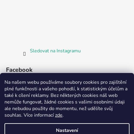
Sledovat na Instagramu
Facebook
Na našem webu používáme soubory cookies pro zajištění
plné funkčnosti a vašeho pohodlí, k statistickým účelům a
také k cílení reklamy. Bez některých cookies náš web
nemůže fungovat, žádné cookies s vašimi osobními údaji
ale nebudou použity do momentu, než udělíte svůj
Partnerská prodejna Barefoot Plzeň
souhlas
.
Více informací
zde
.
Nastavení