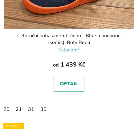
Celoroční boty s membránou - Blue mandarine
(semiš), Boty Beda
Skladem*
1 439 Kč
od
DETAIL
20
21
31
35
VÝPRODEJ