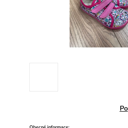
Po
Obecné informace: