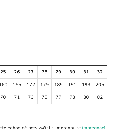
25
26
27
28
29
30
31
32
160
165
172
179
185
191
199
205
70
71
73
75
77
78
80
82
ete pohodlně boty vyčistit. Impregnujte
impregnací