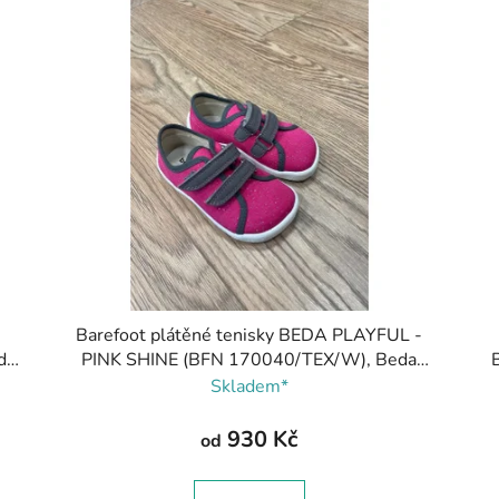
-
Barefoot plátěné tenisky BEDA PLAYFUL -
da
PINK SHINE (BFN 170040/TEX/W), Beda
Barefoot
Skladem*
930 Kč
od