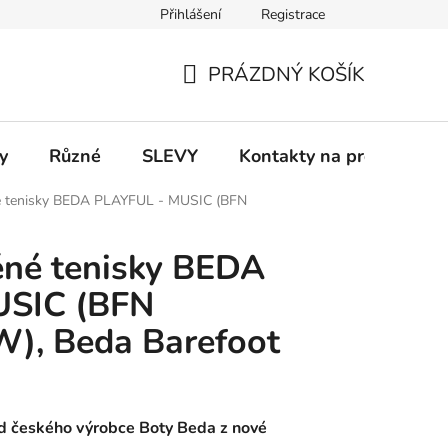
Přihlášení
Registrace
 a platba
Informace k on-line platbám
Odstoupení od smlou
PRÁZDNÝ KOŠÍK
NÁKUPNÍ
KOŠÍK
y
Různé
SLEVY
Kontakty na prodejny
né tenisky BEDA PLAYFUL - MUSIC (BFN
ěné tenisky BEDA
USIC (BFN
), Beda Barefoot
od českého výrobce Boty Beda z nové