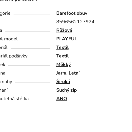
gorie
Barefoot obuv
8596562127924
a
Růžová
A model
PLAYFUL
riál
Textil
riál podšívky
Textil
tek
Měkký
óna
Jarní
,
Letní
a nohy
Široká
nání
Suchý zip
utelná stélka
ANO