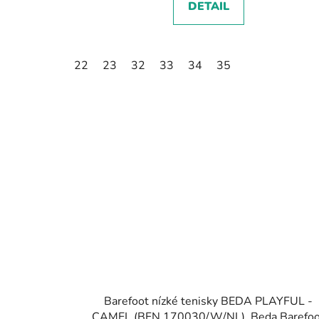
DETAIL
22
23
32
33
34
35
Barefoot nízké tenisky BEDA PLAYFUL -
CAMEL (BFN 170030/W/NL), Beda Barefoo