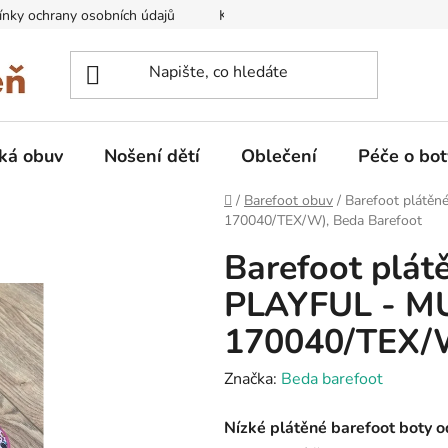
nky ochrany osobních údajů
Kontakty na prodejny
Doprava
ká obuv
Nošení dětí
Oblečení
Péče o bot
Domů
/
Barefoot obuv
/
Barefoot plátě
170040/TEX/W), Beda Barefoot
Barefoot plát
PLAYFUL - M
170040/TEX/W
Značka:
Beda barefoot
Nízké plátěné barefoot boty 