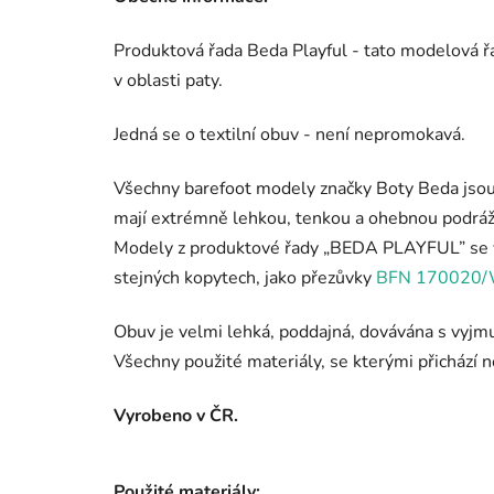
Produktová řada Beda Playful - tato modelová ř
v oblasti paty.
Jedná se o textilní obuv - není nepromokavá.
Všechny barefoot modely značky Boty Beda jsou 
mají extrémně lehkou, tenkou a ohebnou podráž
Modely z produktové řady „BEDA PLAYFUL” se vy
stejných kopytech, jako přezůvky
BFN 170020
Obuv je velmi lehká, poddajná, dovávána s vyjm
Všechny použité materiály, se kterými přichází n
Vyrobeno v ČR.
Použité materiály: