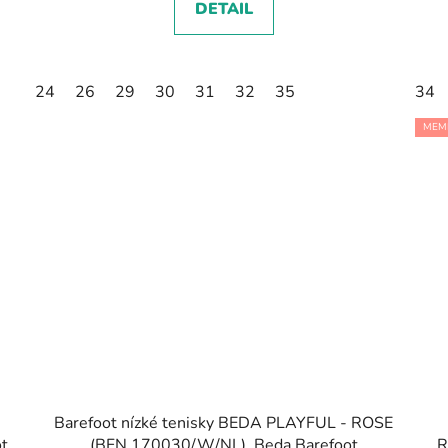
DETAIL
24
26
29
30
31
32
35
34
MEM
Barefoot nízké tenisky BEDA PLAYFUL - ROSE
t
(BFN 170030/W/NL), Beda Barefoot
R