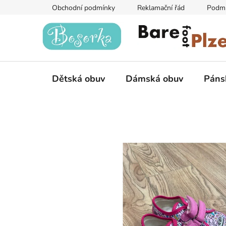
Přejít
Obchodní podmínky
Reklamační řád
Podmí
na
obsah
Dětská obuv
Dámská obuv
Páns