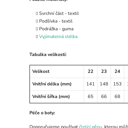
Svrchní část - textil
Podšívka - textil
Podrážka - guma
Vyjímatelná stélka
Tabulka velikostí:
Velikost
22
23
24
Vnitřní délka (mm)
141
148
153
Vnitřní šířka (mm)
65
66
68
Péče o boty:
Doporučujeme používat
čistící pěnu
, kterou můž