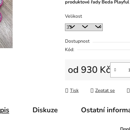
produktové řady Beda Playful
Velikost
Dostupnost
Kód:
od
930 Kč
Měrná cena:
Tisk
Zeptat se
pis
Diskuze
Ostatní inform
Dopl