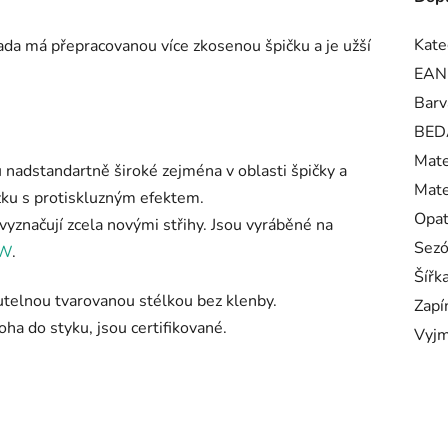
Kate
ada má přepracovanou více zkosenou špičku a je užší
EAN
Barv
BED
Mate
nadstandartně široké zejména v oblasti špičky a
Mate
ku s protiskluzným efektem.
Opa
značují zcela novými střihy. Jsou vyráběné na
Sez
/W
.
Šířk
utelnou tvarovanou stélkou bez klenby.
Zapí
oha do styku, jsou certifikované.
Vyjm