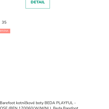
DETAIL
35
BRÁNA
Barefoot kotníčkové boty BEDA PLAYFUL -
OSE (BFN 170060/W/M/NL), Beda Barefoot