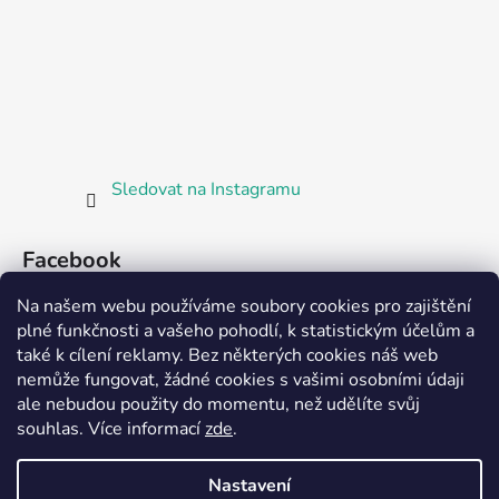
Sledovat na Instagramu
Facebook
Na našem webu používáme soubory cookies pro zajištění
plné funkčnosti a vašeho pohodlí, k statistickým účelům a
také k cílení reklamy. Bez některých cookies náš web
nemůže fungovat, žádné cookies s vašimi osobními údaji
ale nebudou použity do momentu, než udělíte svůj
Partnerská prodejna Barefoot Plzeň
souhlas
.
Více informací
zde
.
Nastavení