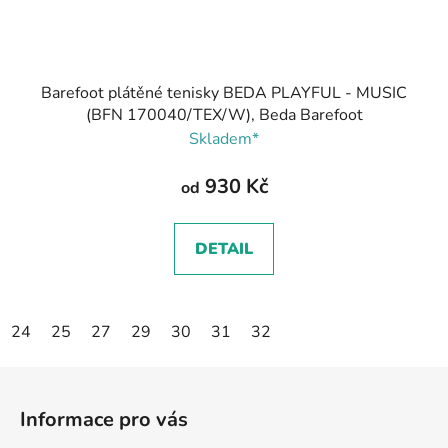
Barefoot plátěné tenisky BEDA PLAYFUL - MUSIC
(BFN 170040/TEX/W), Beda Barefoot
Skladem*
930 Kč
od
DETAIL
24
25
27
29
30
31
32
Z
á
Informace pro vás
p