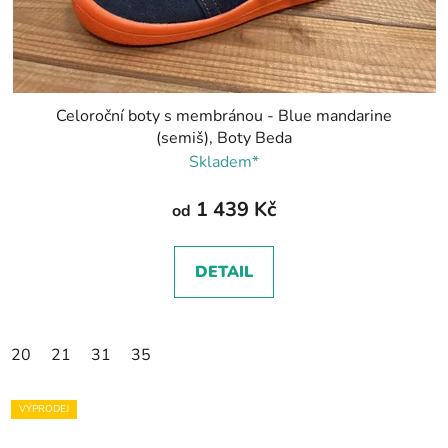
Celoroční boty s membránou - Blue mandarine
(semiš), Boty Beda
Skladem*
1 439 Kč
od
DETAIL
20
21
31
35
VÝPRODEJ