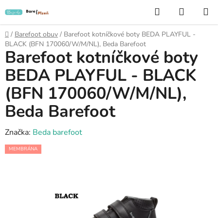
Přejít
Hledat
NÁKUP
na
KOŠÍK
obsah
Domů
/
Barefoot obuv
/
Barefoot kotníčkové boty BEDA PLAYFUL -
BLACK (BFN 170060/W/M/NL), Beda Barefoot
Barefoot kotníčkové boty
BEDA PLAYFUL - BLACK
(BFN 170060/W/M/NL),
Beda Barefoot
Značka:
Beda barefoot
MEMBRÁNA