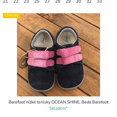
21
22
23
25
27
28
29
30
32
33
VÝPRODEJ
Barefoot nízké tenisky OCEAN SHINE, Beda Barefoot
Skladem*