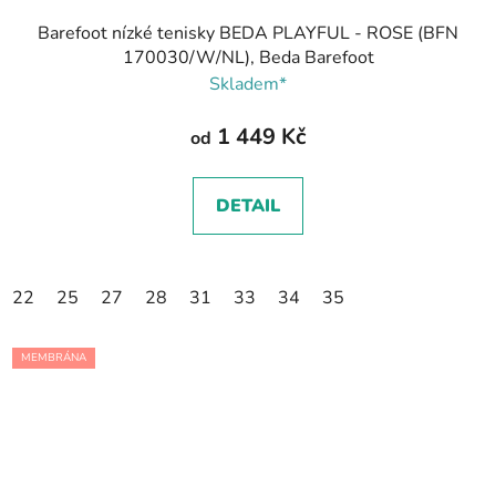
Barefoot nízké tenisky BEDA PLAYFUL - ROSE (BFN
170030/W/NL), Beda Barefoot
Skladem*
1 449 Kč
od
DETAIL
22
25
27
28
31
33
34
35
MEMBRÁNA