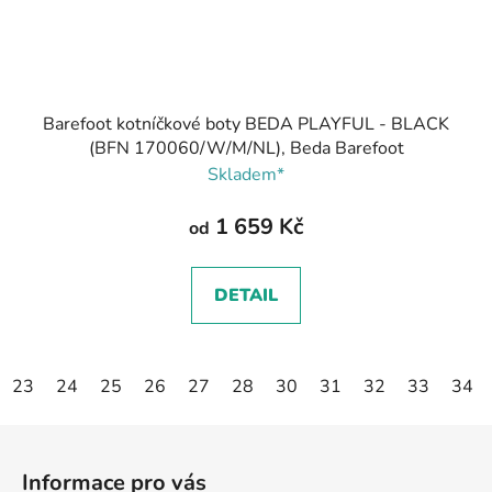
Barefoot kotníčkové boty BEDA PLAYFUL - BLACK
(BFN 170060/W/M/NL), Beda Barefoot
Skladem*
1 659 Kč
od
DETAIL
23
24
25
26
27
28
30
31
32
33
34
Z
á
Informace pro vás