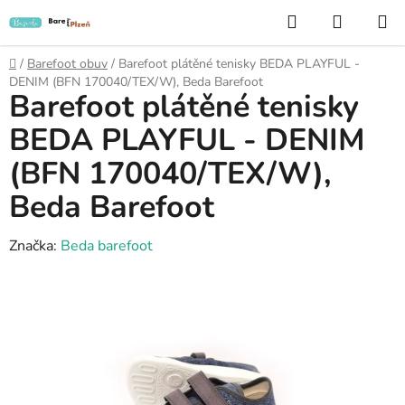
Přejít
Hledat
NÁKUP
na
KOŠÍK
obsah
Domů
/
Barefoot obuv
/
Barefoot plátěné tenisky BEDA PLAYFUL -
DENIM (BFN 170040/TEX/W), Beda Barefoot
Barefoot plátěné tenisky
BEDA PLAYFUL - DENIM
(BFN 170040/TEX/W),
Beda Barefoot
Značka:
Beda barefoot