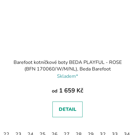
Barefoot kotníčkové boty BEDA PLAYFUL - ROSE
(BFN 170060/W/M/NL), Beda Barefoot
Skladem*
1 659 Kč
od
DETAIL
22
23
24
25
26
27
28
29
32
33
34