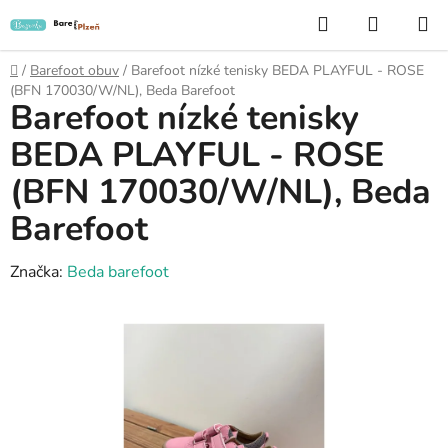
Přejít
Hledat
NÁKUP
na
KOŠÍK
obsah
Domů
/
Barefoot obuv
/
Barefoot nízké tenisky BEDA PLAYFUL - ROSE
(BFN 170030/W/NL), Beda Barefoot
Barefoot nízké tenisky
BEDA PLAYFUL - ROSE
(BFN 170030/W/NL), Beda
Barefoot
Značka:
Beda barefoot