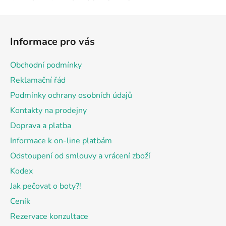
Z
á
Informace pro vás
p
a
Obchodní podmínky
t
Reklamační řád
í
Podmínky ochrany osobních údajů
Kontakty na prodejny
Doprava a platba
Informace k on-line platbám
Odstoupení od smlouvy a vrácení zboží
Kodex
Jak pečovat o boty?!
Ceník
Rezervace konzultace