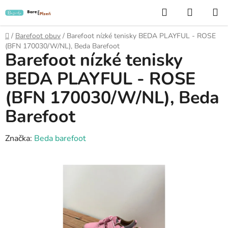
Přejít
Hledat
NÁKUP
na
KOŠÍK
obsah
Domů
/
Barefoot obuv
/
Barefoot nízké tenisky BEDA PLAYFUL - ROSE
(BFN 170030/W/NL), Beda Barefoot
Barefoot nízké tenisky
BEDA PLAYFUL - ROSE
(BFN 170030/W/NL), Beda
Barefoot
Značka:
Beda barefoot