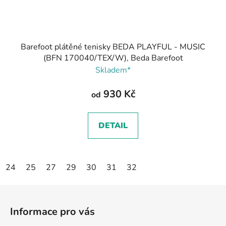
Barefoot plátěné tenisky BEDA PLAYFUL - MUSIC
(BFN 170040/TEX/W), Beda Barefoot
Skladem*
930 Kč
od
DETAIL
24
25
27
29
30
31
32
Z
á
Informace pro vás
p