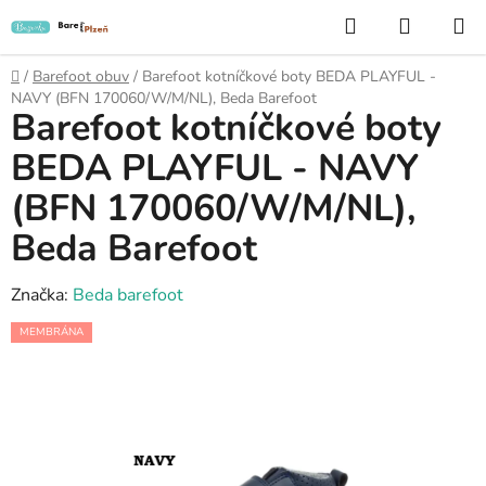
Přejít
Hledat
NÁKUP
na
KOŠÍK
obsah
Domů
/
Barefoot obuv
/
Barefoot kotníčkové boty BEDA PLAYFUL -
NAVY (BFN 170060/W/M/NL), Beda Barefoot
Barefoot kotníčkové boty
BEDA PLAYFUL - NAVY
(BFN 170060/W/M/NL),
Beda Barefoot
Značka:
Beda barefoot
MEMBRÁNA