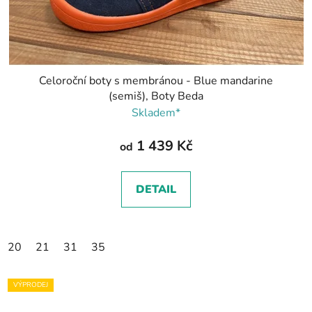
Celoroční boty s membránou - Blue mandarine
(semiš), Boty Beda
Skladem*
1 439 Kč
od
DETAIL
20
21
31
35
VÝPRODEJ