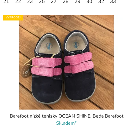
21
22
23
25
27
28
29
30
32
33
VÝPRODEJ
Barefoot nízké tenisky OCEAN SHINE, Beda Barefoot
Skladem*