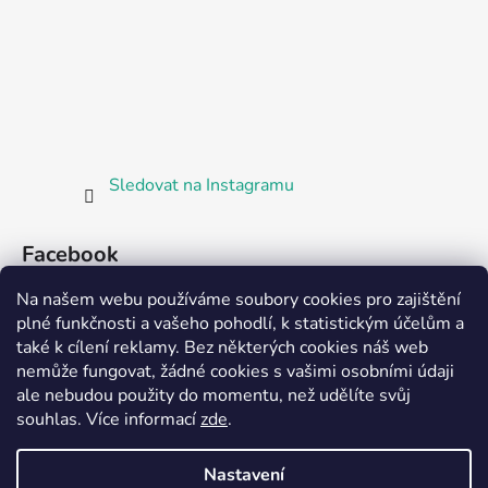
Sledovat na Instagramu
Facebook
Na našem webu používáme soubory cookies pro zajištění
plné funkčnosti a vašeho pohodlí, k statistickým účelům a
také k cílení reklamy. Bez některých cookies náš web
nemůže fungovat, žádné cookies s vašimi osobními údaji
ale nebudou použity do momentu, než udělíte svůj
Partnerská prodejna Barefoot Plzeň
souhlas
.
Více informací
zde
.
Nastavení