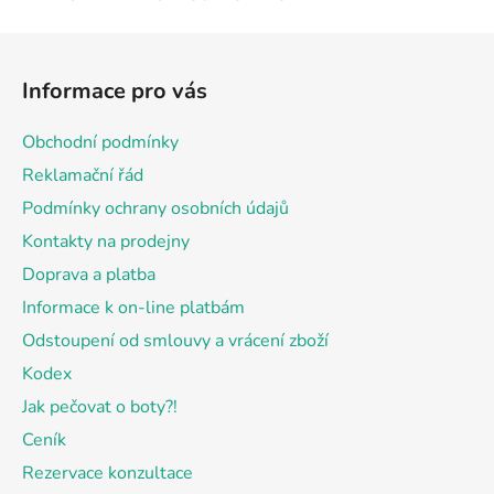
Z
á
Informace pro vás
p
a
Obchodní podmínky
t
Reklamační řád
í
Podmínky ochrany osobních údajů
Kontakty na prodejny
Doprava a platba
Informace k on-line platbám
Odstoupení od smlouvy a vrácení zboží
Kodex
Jak pečovat o boty?!
Ceník
Rezervace konzultace