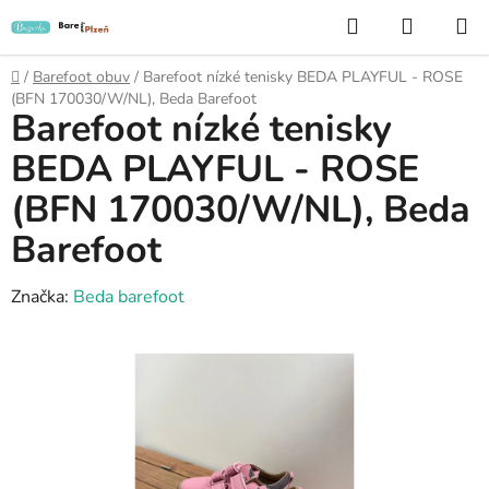
Přejít
Hledat
NÁKUP
na
KOŠÍK
obsah
Domů
/
Barefoot obuv
/
Barefoot nízké tenisky BEDA PLAYFUL - ROSE
(BFN 170030/W/NL), Beda Barefoot
Barefoot nízké tenisky
BEDA PLAYFUL - ROSE
(BFN 170030/W/NL), Beda
Barefoot
Značka:
Beda barefoot