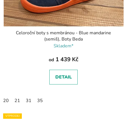
Celoroční boty s membránou - Blue mandarine
(semiš), Boty Beda
Skladem*
1 439 Kč
od
DETAIL
20
21
31
35
VÝPRODEJ