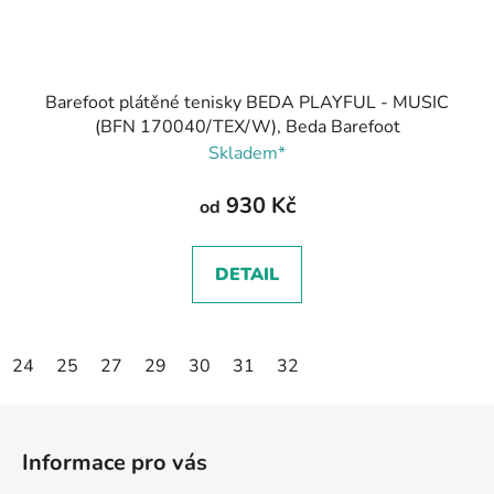
Barefoot plátěné tenisky BEDA PLAYFUL - MUSIC
(BFN 170040/TEX/W), Beda Barefoot
Skladem*
930 Kč
od
DETAIL
24
25
27
29
30
31
32
Z
á
Informace pro vás
p