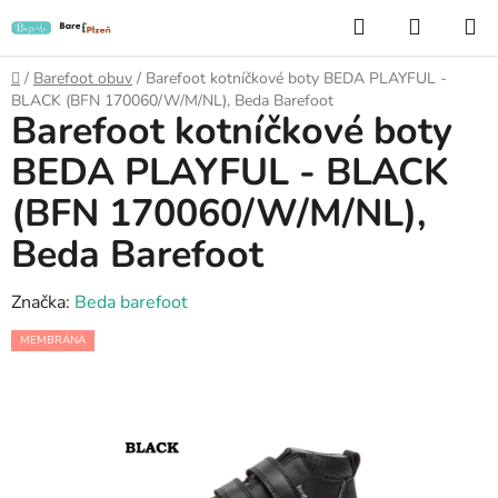
Přejít
Hledat
NÁKUP
na
KOŠÍK
obsah
Domů
/
Barefoot obuv
/
Barefoot kotníčkové boty BEDA PLAYFUL -
BLACK (BFN 170060/W/M/NL), Beda Barefoot
Barefoot kotníčkové boty
BEDA PLAYFUL - BLACK
(BFN 170060/W/M/NL),
Beda Barefoot
Značka:
Beda barefoot
MEMBRÁNA