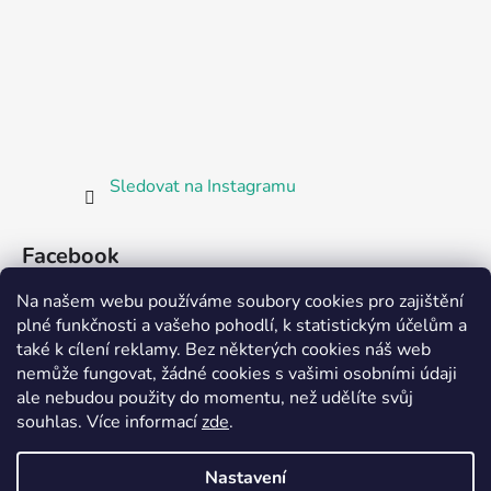
Sledovat na Instagramu
Facebook
Na našem webu používáme soubory cookies pro zajištění
plné funkčnosti a vašeho pohodlí, k statistickým účelům a
také k cílení reklamy. Bez některých cookies náš web
nemůže fungovat, žádné cookies s vašimi osobními údaji
ale nebudou použity do momentu, než udělíte svůj
Partnerská prodejna Barefoot Plzeň
souhlas
.
Více informací
zde
.
Nastavení