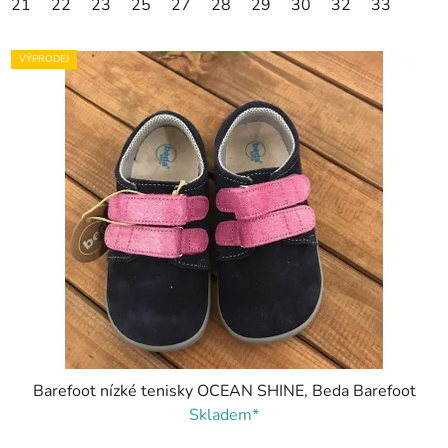
21
22
23
25
27
28
29
30
32
33
VÝPRODEJ
Barefoot nízké tenisky OCEAN SHINE, Beda Barefoot
Skladem*