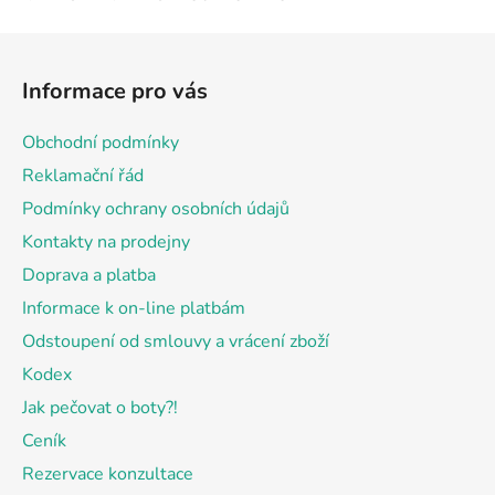
Z
á
Informace pro vás
p
a
Obchodní podmínky
t
Reklamační řád
í
Podmínky ochrany osobních údajů
Kontakty na prodejny
Doprava a platba
Informace k on-line platbám
Odstoupení od smlouvy a vrácení zboží
Kodex
Jak pečovat o boty?!
Ceník
Rezervace konzultace