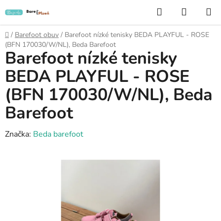
Přejít
Hledat
NÁKUP
na
KOŠÍK
obsah
Domů
/
Barefoot obuv
/
Barefoot nízké tenisky BEDA PLAYFUL - ROSE
(BFN 170030/W/NL), Beda Barefoot
Barefoot nízké tenisky
BEDA PLAYFUL - ROSE
(BFN 170030/W/NL), Beda
Barefoot
Značka:
Beda barefoot