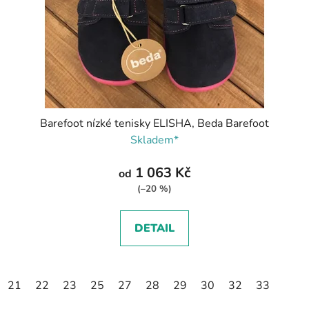
Barefoot nízké tenisky ELISHA, Beda Barefoot
Skladem*
1 063 Kč
od
(–20 %)
DETAIL
21
22
23
25
27
28
29
30
32
33