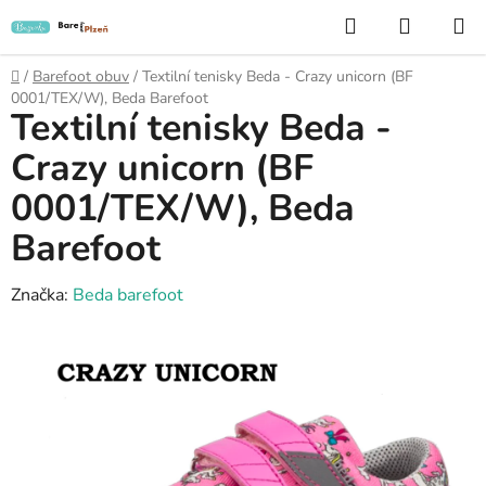
Přejít
Hledat
NÁKUP
na
KOŠÍK
obsah
Domů
/
Barefoot obuv
/
Textilní tenisky Beda - Crazy unicorn (BF
0001/TEX/W), Beda Barefoot
Textilní tenisky Beda -
Crazy unicorn (BF
0001/TEX/W), Beda
Barefoot
Značka:
Beda barefoot