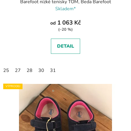
Barefoot nízké tenisky TOM, Beda Barefoot
Skladem*
1 063 Kč
od
(–20 %)
DETAIL
25
27
28
30
31
VÝPRODEJ