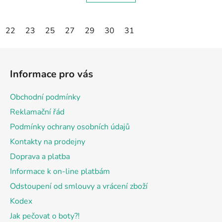
22
23
25
27
29
30
31
Z
á
Informace pro vás
p
a
Obchodní podmínky
t
Reklamační řád
í
Podmínky ochrany osobních údajů
Kontakty na prodejny
Doprava a platba
Informace k on-line platbám
Odstoupení od smlouvy a vrácení zboží
Kodex
Jak pečovat o boty?!