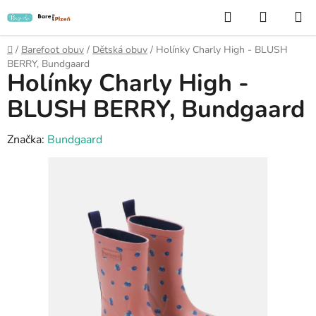
Přejít
Hledat
NÁKUP
na
KOŠÍK
obsah
Domů
/
Barefoot obuv
/
Dětská obuv
/
Holínky Charly High - BLUSH
BERRY, Bundgaard
Holínky Charly High -
BLUSH BERRY, Bundgaard
Značka:
Bundgaard