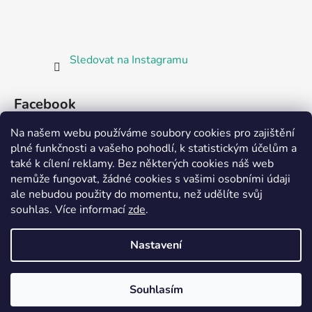
Sledovat na Instagramu
Facebook
Na našem webu používáme soubory cookies pro zajištění
plné funkčnosti a vašeho pohodlí, k statistickým účelům a
také k cílení reklamy. Bez některých cookies náš web
nemůže fungovat, žádné cookies s vašimi osobními údaji
ale nebudou použity do momentu, než udělíte svůj
Partnerská prodejna Barefoot Plzeň
souhlas
.
Více informací
zde
.
Nastavení
Vytvořil Shoptet
Souhlasím
Copyright 2026
Bosorka Plzeň
. Všechna práva
vyhrazena.