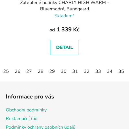
Zateplené holínky CHARLY HIGH WARM -
Blue/modrá, Bundgaard
Skladem*
1 339 Kč
od
DETAIL
25
26
27
28
29
30
31
32
33
34
35
Z
á
Informace pro vás
p
a
Obchodní podmínky
t
Reklamační řád
í
Podmínky ochrany osobních údajů