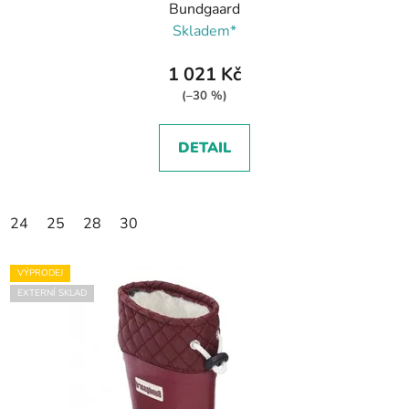
Bundgaard
Skladem*
1 021 Kč
(–30 %)
DETAIL
24
25
28
30
VÝPRODEJ
EXTERNÍ SKLAD