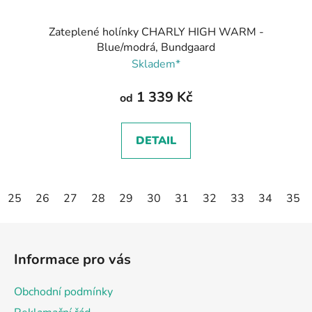
Zateplené holínky CHARLY HIGH WARM -
Blue/modrá, Bundgaard
Skladem*
1 339 Kč
od
DETAIL
25
26
27
28
29
30
31
32
33
34
35
Z
á
Informace pro vás
p
a
Obchodní podmínky
t