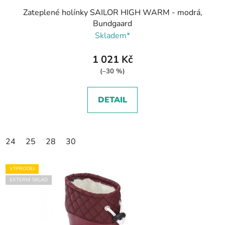
Zateplené holínky SAILOR HIGH WARM - modrá,
Bundgaard
Skladem*
1 021 Kč
(–30 %)
DETAIL
24
25
28
30
VÝPRODEJ
EXTERNÍ SKLAD