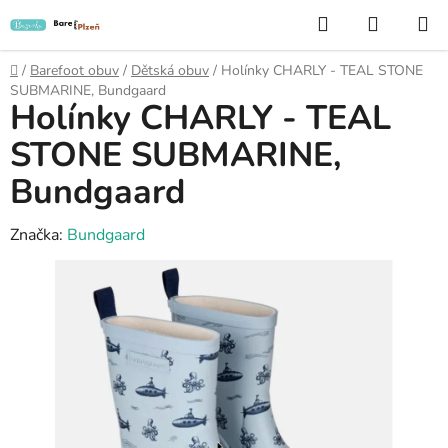
Přejít
Hledat
NÁKUP
na
KOŠÍK
obsah
Domů
/
Barefoot obuv
/
Dětská obuv
/
Holínky CHARLY - TEAL STONE
SUBMARINE, Bundgaard
Holínky CHARLY - TEAL
STONE SUBMARINE,
Bundgaard
Značka:
Bundgaard