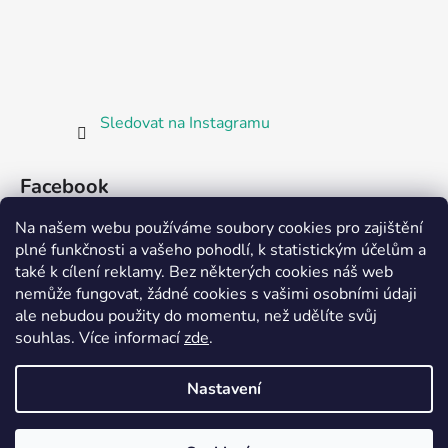
Sledovat na Instagramu
Facebook
Na našem webu používáme soubory cookies pro zajištění
plné funkčnosti a vašeho pohodlí, k statistickým účelům a
také k cílení reklamy. Bez některých cookies náš web
nemůže fungovat, žádné cookies s vašimi osobními údaji
ale nebudou použity do momentu, než udělíte svůj
Partnerská prodejna Barefoot Plzeň
souhlas
.
Více informací
zde
.
Nastavení
Vytvořil Shoptet