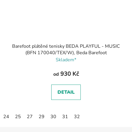
Barefoot plátěné tenisky BEDA PLAYFUL - MUSIC
(BFN 170040/TEX/W), Beda Barefoot
Skladem*
930 Kč
od
DETAIL
24
25
27
29
30
31
32
Z