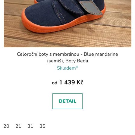
Celoroční boty s membránou - Blue mandarine
(semiš), Boty Beda
Skladem*
1 439 Kč
od
DETAIL
20
21
31
35