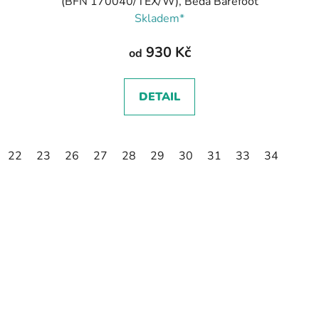
(BFN 170040/TEX/W), Beda Barefoot
Skladem*
930 Kč
od
DETAIL
22
23
26
27
28
29
30
31
33
34