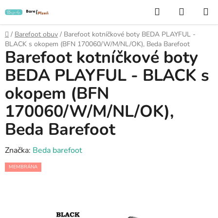
Přejít
Hledat
NÁKUP
na
KOŠÍK
obsah
Domů
/
Barefoot obuv
/
Barefoot kotníčkové boty BEDA PLAYFUL -
BLACK s okopem (BFN 170060/W/M/NL/OK), Beda Barefoot
Barefoot kotníčkové boty
BEDA PLAYFUL - BLACK s
okopem (BFN
170060/W/M/NL/OK),
Beda Barefoot
Značka:
Beda barefoot
MEMBRÁNA