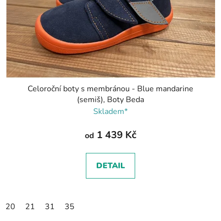
Celoroční boty s membránou - Blue mandarine
(semiš), Boty Beda
Skladem*
1 439 Kč
od
DETAIL
20
21
31
35