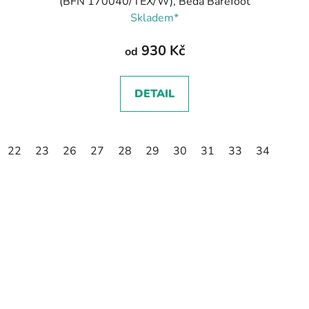
(BFN 170040/TEX/W), Beda Barefoot
Skladem*
930 Kč
od
DETAIL
22
23
26
27
28
29
30
31
33
34