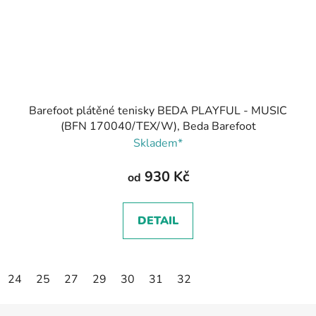
Barefoot plátěné tenisky BEDA PLAYFUL - MUSIC
(BFN 170040/TEX/W), Beda Barefoot
Skladem*
930 Kč
od
DETAIL
24
25
27
29
30
31
32
Z