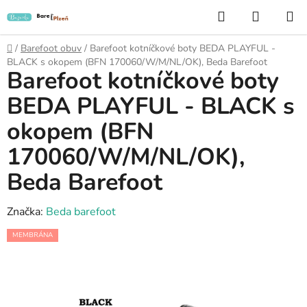
Přejít
Hledat
NÁKUP
na
KOŠÍK
obsah
Domů
/
Barefoot obuv
/
Barefoot kotníčkové boty BEDA PLAYFUL -
BLACK s okopem (BFN 170060/W/M/NL/OK), Beda Barefoot
Barefoot kotníčkové boty
BEDA PLAYFUL - BLACK s
okopem (BFN
170060/W/M/NL/OK),
Beda Barefoot
Značka:
Beda barefoot
MEMBRÁNA