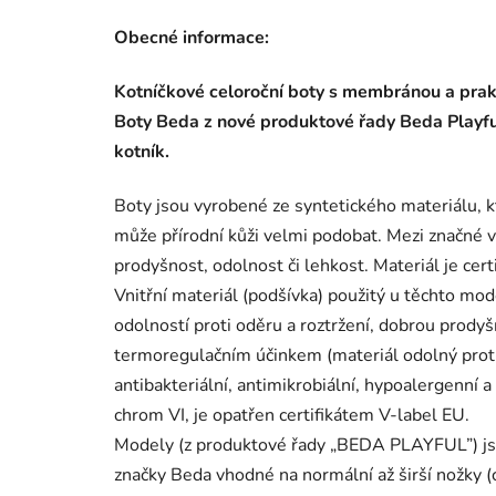
Obecné informace:
Kotníčkové celoroční boty s membránou a pra
Boty Beda z nové produktové řady Beda Playful
kotník.
Boty jsou vyrobené ze syntetického materiálu,
může přírodní kůži velmi podobat. Mezi značné v
prodyšnost, odolnost či lehkost. Materiál je cert
Vnitřní materiál (podšívka) použitý u těchto m
odolností proti oděru a roztržení, dobrou prodyš
termoregulačním účinkem (materiál odolný proti 
antibakteriální, antimikrobiální, hypoalergenní a
chrom VI, je opatřen certifikátem V-label EU.
Modely (z produktové řady „BEDA PLAYFUL”) jso
značky Beda vhodné na normální až širší nožky (c