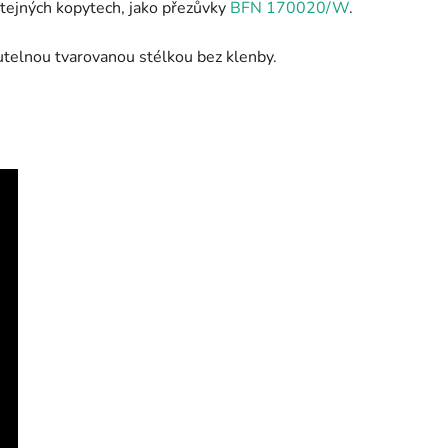
stejných kopytech, jako přezůvky
BFN 170020/W
.
utelnou tvarovanou stélkou bez klenby.