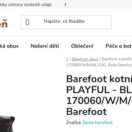
nky ochrany osobních údajů
Kontakty na prodejny
Doprava
ká obuv
Nošení dětí
Oblečení
Péče o bot
Domů
/
Barefoot obuv
/
Barefoot kotní
170060/W/M/NL/OK), Beda Barefoo
Barefoot kotn
PLAYFUL - BL
170060/W/M/
Barefoot
Značka:
Beda barefoot