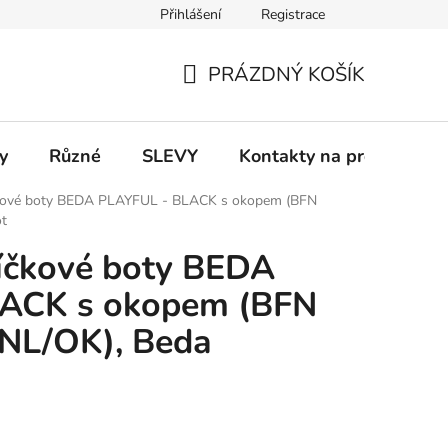
Přihlášení
Registrace
 a platba
Informace k on-line platbám
Odstoupení od smlou
PRÁZDNÝ KOŠÍK
NÁKUPNÍ
KOŠÍK
y
Různé
SLEVY
Kontakty na prodejny
čkové boty BEDA PLAYFUL - BLACK s okopem (BFN
t
íčkové boty BEDA
ACK s okopem (BFN
NL/OK), Beda