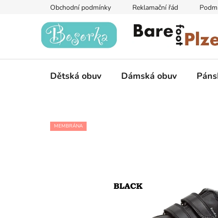
Přejít
Obchodní podmínky
Reklamační řád
Podmí
na
obsah
Dětská obuv
Dámská obuv
Páns
MEMBRÁNA