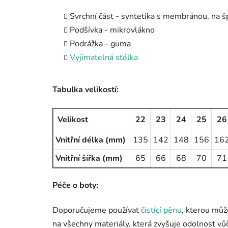
Svrchní část - syntetika s membránou, na š
Podšívka - mikrovlákno
Podrážka - guma
Vyjímatelná stélka
Tabulka velikostí:
Velikost
22
23
24
25
26
Vnitřní délka (mm)
135
142
148
156
16
Vnitřní šířka (mm)
65
66
68
70
71
Péče o boty:
Doporučujeme používat
čistící pěnu
, kterou můž
na všechny materiály, která zvyšuje odolnost vů