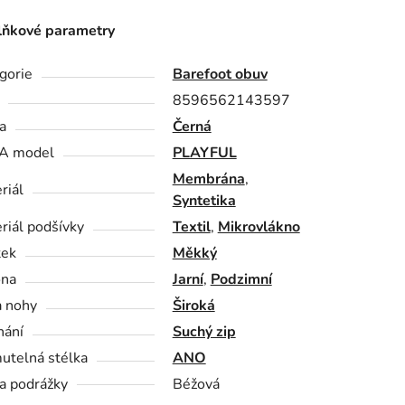
ňkové parametry
gorie
Barefoot obuv
8596562143597
a
Černá
A model
PLAYFUL
Membrána
,
riál
Syntetika
riál podšívky
Textil
,
Mikrovlákno
tek
Měkký
óna
Jarní
,
Podzimní
a nohy
Široká
nání
Suchý zip
utelná stélka
ANO
a podrážky
Béžová