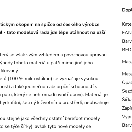
Dopl
Kate
ktickým okopem na špičce od českého výrobce
 - tato modelová řada jde lépe utáhnout na užší
EAN
Barv
BED
 který se však svým vzhledem a povrchovou úpravou
Mate
ýhody tohoto materiálu patří mimo jiné jeho
ifikovaný.
Mate
odelů (100 % mikrovlákno) se vyznačuje vysokou
Opa
ností a také jedinečnou absorpční schopností s
Sez
potu, který se nehromadí uvnitř obuvi). Materiál je
Šířk
 hydrofilní, šetrný k životnímu prostředí, neobsahuje
Zapí
Vyjm
u stejně jako všechny ostatní barefoot modely
Barv
o se týče šířky), avšak tyto nové modely se