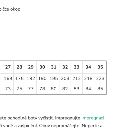
pičce okop
27
28
29
30
31
32
33
34
35
2
169
175
182
190
195
203
212
218
223
73
75
77
78
80
82
83
84
85
ete pohodlně boty vyčistit. Impregnujte
impregnací
či vodě a zašpinění. Obuv nepromáčejte. Neperte a