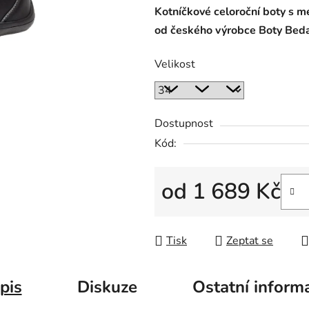
Kotníčkové celoroční boty s 
od českého výrobce Boty Beda
Velikost
Dostupnost
Kód:
od
1 689 Kč
Měrná cena:
Tisk
Zeptat se
pis
Diskuze
Ostatní inform