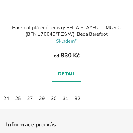
Barefoot plátěné tenisky BEDA PLAYFUL - MUSIC
(BFN 170040/TEX/W), Beda Barefoot
Skladem*
930 Kč
od
DETAIL
24
25
27
29
30
31
32
Z
á
Informace pro vás
p