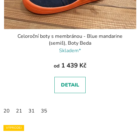
Celoroční boty s membránou - Blue mandarine
(semiš), Boty Beda
Skladem*
1 439 Kč
od
DETAIL
20
21
31
35
VÝPRODEJ