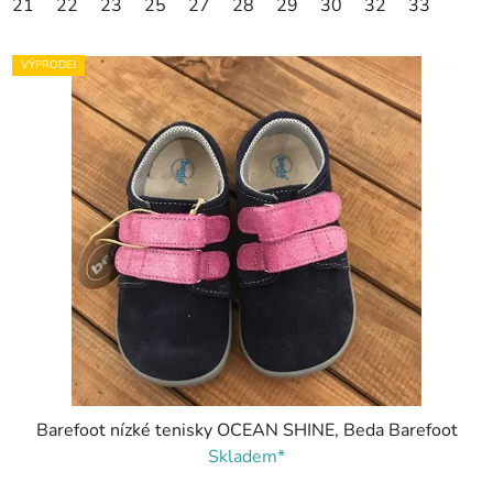
21
22
23
25
27
28
29
30
32
33
VÝPRODEJ
Barefoot nízké tenisky OCEAN SHINE, Beda Barefoot
Skladem*