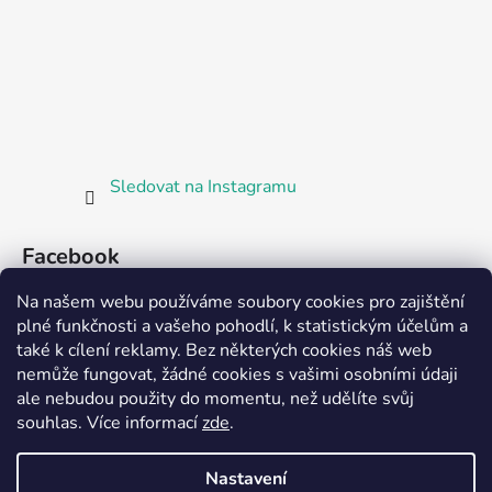
Sledovat na Instagramu
Facebook
Na našem webu používáme soubory cookies pro zajištění
plné funkčnosti a vašeho pohodlí, k statistickým účelům a
také k cílení reklamy. Bez některých cookies náš web
nemůže fungovat, žádné cookies s vašimi osobními údaji
ale nebudou použity do momentu, než udělíte svůj
Partnerská prodejna Barefoot Plzeň
souhlas
.
Více informací
zde
.
Nastavení