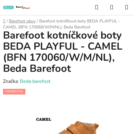
Přejít
Hledat
NÁKUP
na
KOŠÍK
obsah
Domů
/
Barefoot obuv
/
Barefoot kotníčkové boty BEDA PLAYFUL -
CAMEL (BFN 170060/W/M/NL), Beda Barefoot
Barefoot kotníčkové boty
BEDA PLAYFUL - CAMEL
(BFN 170060/W/M/NL),
Beda Barefoot
Značka:
Beda barefoot
MEMBRÁNA