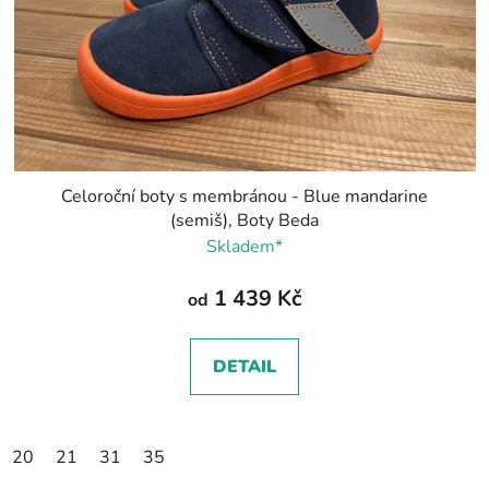
Celoroční boty s membránou - Blue mandarine
(semiš), Boty Beda
Skladem*
1 439 Kč
od
DETAIL
20
21
31
35