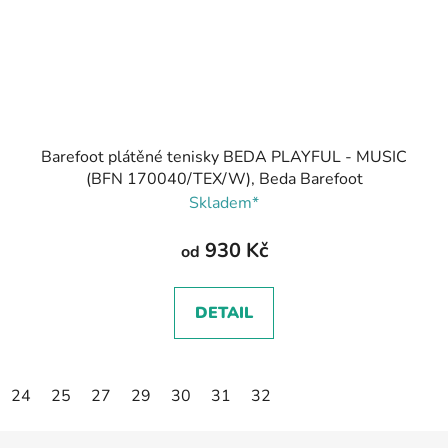
Barefoot plátěné tenisky BEDA PLAYFUL - MUSIC
(BFN 170040/TEX/W), Beda Barefoot
Skladem*
930 Kč
od
DETAIL
24
25
27
29
30
31
32
Z