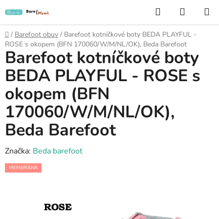
Přejít
Hledat
NÁKUP
na
KOŠÍK
obsah
Domů
/
Barefoot obuv
/
Barefoot kotníčkové boty BEDA PLAYFUL -
ROSE s okopem (BFN 170060/W/M/NL/OK), Beda Barefoot
Barefoot kotníčkové boty
BEDA PLAYFUL - ROSE s
okopem (BFN
170060/W/M/NL/OK),
Beda Barefoot
Značka:
Beda barefoot
MEMBRÁNA