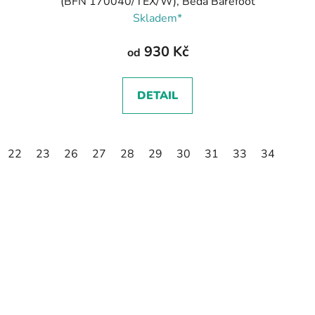
(BFN 170040/TEX/W), Beda Barefoot
Skladem*
930 Kč
od
DETAIL
22
23
26
27
28
29
30
31
33
34