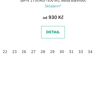
(BFN 170040/TEX/W), Beda Barefoot
Skladem*
930 Kč
od
DETAIL
22
23
26
27
28
29
30
31
33
34