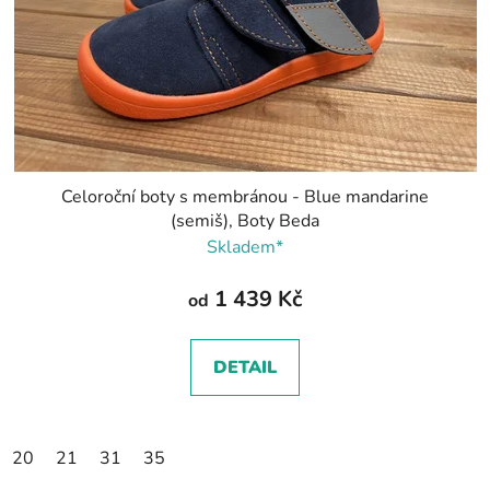
Celoroční boty s membránou - Blue mandarine
(semiš), Boty Beda
Skladem*
1 439 Kč
od
DETAIL
20
21
31
35