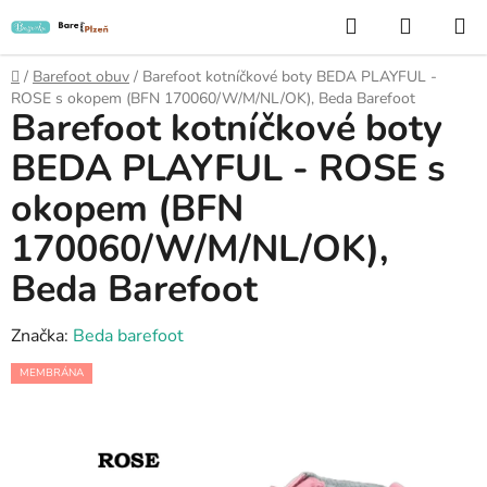
Přejít
Hledat
NÁKUP
na
KOŠÍK
obsah
Domů
/
Barefoot obuv
/
Barefoot kotníčkové boty BEDA PLAYFUL -
ROSE s okopem (BFN 170060/W/M/NL/OK), Beda Barefoot
Barefoot kotníčkové boty
BEDA PLAYFUL - ROSE s
okopem (BFN
170060/W/M/NL/OK),
Beda Barefoot
Značka:
Beda barefoot
MEMBRÁNA