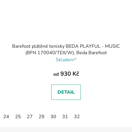
Barefoot plátěné tenisky BEDA PLAYFUL - MUSIC
(BFN 170040/TEX/W), Beda Barefoot
Skladem*
930 Kč
od
DETAIL
24
25
27
29
30
31
32
Z