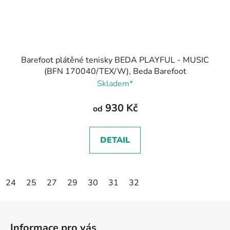
Barefoot plátěné tenisky BEDA PLAYFUL - MUSIC
(BFN 170040/TEX/W), Beda Barefoot
Skladem*
930 Kč
od
DETAIL
24
25
27
29
30
31
32
Z
á
Informace pro vás