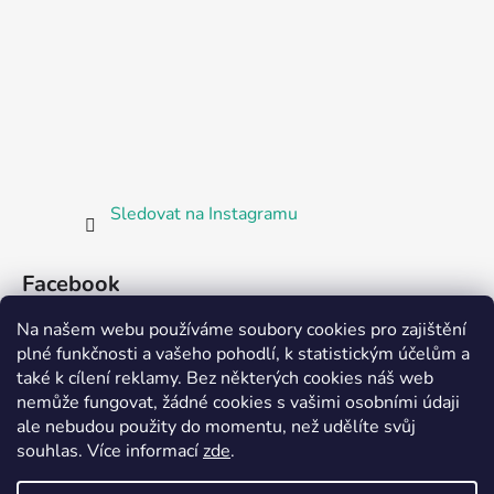
Sledovat na Instagramu
Facebook
Na našem webu používáme soubory cookies pro zajištění
plné funkčnosti a vašeho pohodlí, k statistickým účelům a
také k cílení reklamy. Bez některých cookies náš web
nemůže fungovat, žádné cookies s vašimi osobními údaji
ale nebudou použity do momentu, než udělíte svůj
Partnerská prodejna Barefoot Plzeň
souhlas
.
Více informací
zde
.