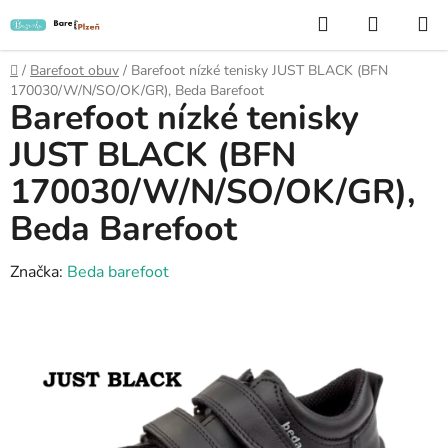
Přejít
Hledat
NÁKUP
na
KOŠÍK
obsah
Domů
/
Barefoot obuv
/
Barefoot nízké tenisky JUST BLACK (BFN
170030/W/N/SO/OK/GR), Beda Barefoot
Barefoot nízké tenisky
JUST BLACK (BFN
170030/W/N/SO/OK/GR),
Beda Barefoot
Značka:
Beda barefoot