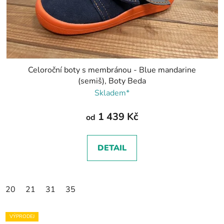
Celoroční boty s membránou - Blue mandarine
(semiš), Boty Beda
Skladem*
1 439 Kč
od
DETAIL
20
21
31
35
VÝPRODEJ