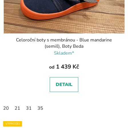
Celoroční boty s membránou - Blue mandarine
(semiš), Boty Beda
Skladem*
1 439 Kč
od
DETAIL
20
21
31
35
VÝPRODEJ