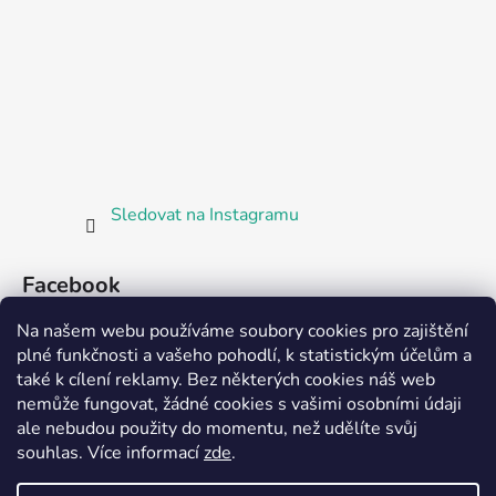
Sledovat na Instagramu
Facebook
Na našem webu používáme soubory cookies pro zajištění
plné funkčnosti a vašeho pohodlí, k statistickým účelům a
také k cílení reklamy. Bez některých cookies náš web
nemůže fungovat, žádné cookies s vašimi osobními údaji
ale nebudou použity do momentu, než udělíte svůj
Partnerská prodejna Barefoot Plzeň
souhlas
.
Více informací
zde
.