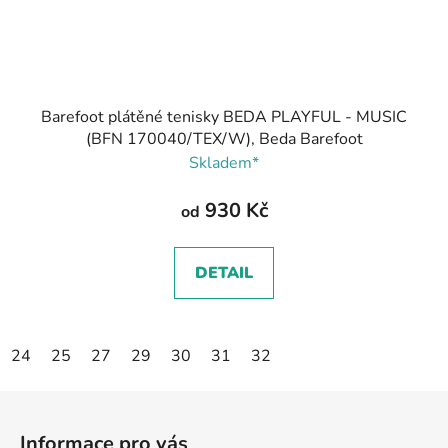
Barefoot plátěné tenisky BEDA PLAYFUL - MUSIC
(BFN 170040/TEX/W), Beda Barefoot
Skladem*
930 Kč
od
DETAIL
24
25
27
29
30
31
32
Z
á
Informace pro vás