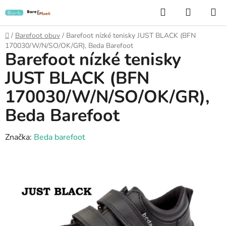
Přejít
Hledat
NÁKUP
na
KOŠÍK
obsah
Domů
/
Barefoot obuv
/
Barefoot nízké tenisky JUST BLACK (BFN
170030/W/N/SO/OK/GR), Beda Barefoot
Barefoot nízké tenisky
JUST BLACK (BFN
170030/W/N/SO/OK/GR),
Beda Barefoot
Značka:
Beda barefoot