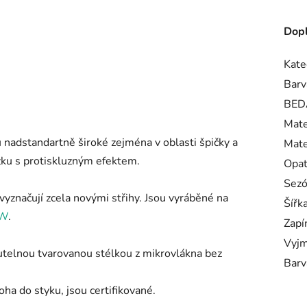
Dopl
Kate
Barv
BED
Mate
nadstandartně široké zejména v oblasti špičky a
Mate
ku s protiskluzným efektem.
Opa
Sez
značují zcela novými střihy. Jsou vyráběné na
Šířk
/W
.
Zapí
Vyjm
utelnou tvarovanou stélkou z mikrovlákna bez
Barv
oha do styku, jsou certifikované.