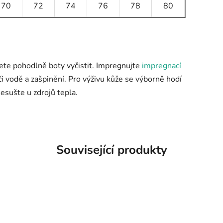
70
72
74
76
78
80
ete pohodlně boty vyčistit. Impregnujte
impregnací
i vodě a zašpinění. Pro výživu kůže se výborně hodí
esušte u zdrojů tepla.
Související produkty