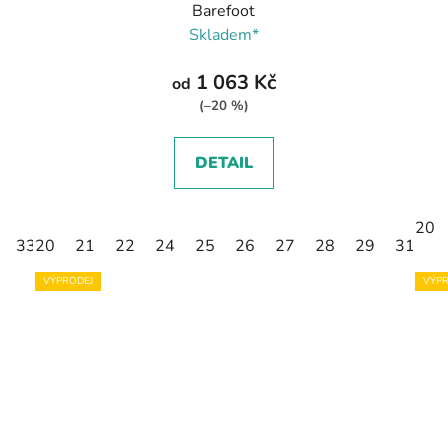
Barefoot
Skladem*
1 063 Kč
od
(–20 %)
DETAIL
20
33
20
21
22
24
25
26
27
28
29
31
3
VÝPRODEJ
VÝPR