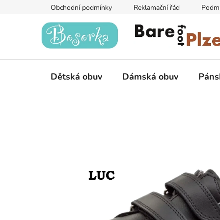
Přejít
Obchodní podmínky
Reklamační řád
Podmí
na
obsah
Dětská obuv
Dámská obuv
Páns