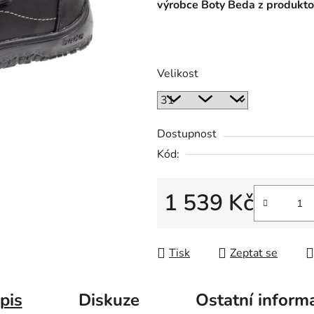
výrobce Boty Beda z produkto
Velikost
Dostupnost
Kód:
1 539 Kč
Měrná cena:
Tisk
Zeptat se
pis
Diskuze
Ostatní inform