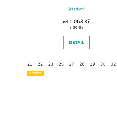
Skladem*
1 063 Kč
od
(–20 %)
DETAIL
21
22
23
25
27
28
29
30
32
VÝPRODEJ