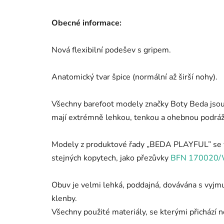
Obecné informace:
Nová flexibilní podešev s gripem.
Anatomický tvar špice (normální až širší nohy).
Všechny barefoot modely značky Boty Beda jsou 
mají extrémně lehkou, tenkou a ohebnou podráž
Modely z produktové řady „BEDA PLAYFUL” se vy
stejných kopytech, jako přezůvky
BFN 170020
Obuv je velmi lehká, poddajná, dovávána s vyjm
klenby.
Všechny použité materiály, se kterými přichází n