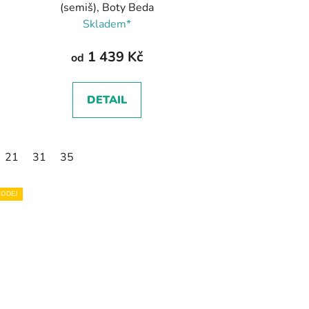
(semiš), Boty Beda
Skladem*
1 439 Kč
od
DETAIL
21
31
35
2
33
34
35
ODEJ