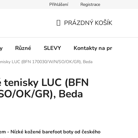
Přihlášení
Registrace
 a platba
Informace k on-line platbám
Odstoupení od smlou
PRÁZDNÝ KOŠÍK
NÁKUPNÍ
KOŠÍK
y
Různé
SLEVY
Kontakty na prodejny
 tenisky LUC (BFN 170030/W/N/SO/OK/GR), Beda
é tenisky LUC (BFN
SO/OK/GR), Beda
pem - Nízké kožené barefoot boty od českého