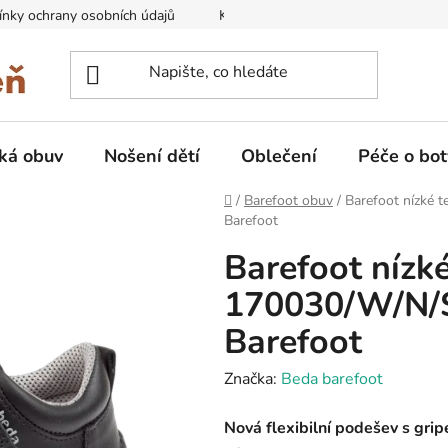
nky ochrany osobních údajů
Kontakty na prodejny
Doprava
ká obuv
Nošení dětí
Oblečení
Péče o bot
Domů
/
Barefoot obuv
/
Barefoot nízké
Barefoot
Barefoot nízk
170030/W/N/
Barefoot
Značka:
Beda barefoot
Nová flexibilní podešev s gri