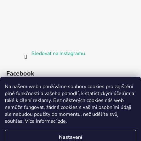
Sledovat na Instagramu
Facebook
Na našem webu používáme soubory cookies pro zajištění
plné funkčnosti a vašeho pohodlí, k statistickým účelům a
také k cílení reklamy. Bez některých cookies náš web
nemůže fungovat, žádné cookies s vašimi osobními údaji
ale nebudou použity do momentu, než udělíte svůj
Partnerská prodejna Barefoot Plzeň
souhlas
.
Více informací
zde
.
Nastavení