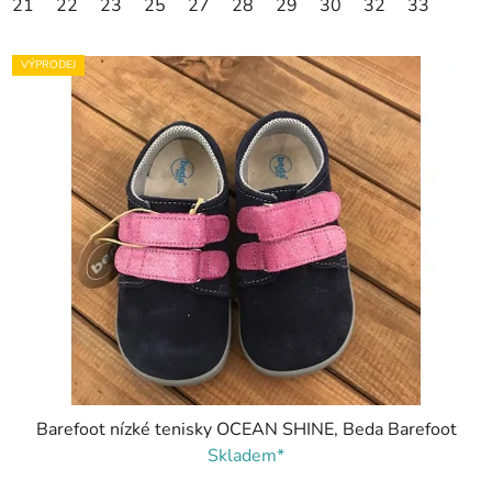
21
22
23
25
27
28
29
30
32
33
VÝPRODEJ
Barefoot nízké tenisky OCEAN SHINE, Beda Barefoot
Skladem*