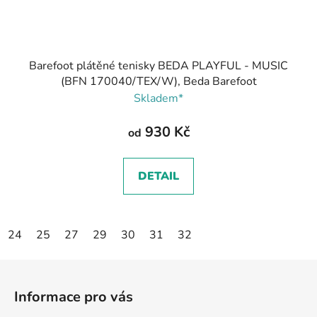
Barefoot plátěné tenisky BEDA PLAYFUL - MUSIC
(BFN 170040/TEX/W), Beda Barefoot
Skladem*
930 Kč
od
DETAIL
24
25
27
29
30
31
32
Z
á
Informace pro vás
p