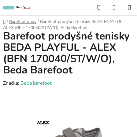
Přejít
Hledat
NÁKUP
na
KOŠÍK
obsah
Domů
/
Barefoot obuv
/
Barefoot prodyšné tenisky BEDA PLAYFUL -
ALEX (BFN 170040/ST/W/O), Beda Barefoot
Barefoot prodyšné tenisky
BEDA PLAYFUL - ALEX
(BFN 170040/ST/W/O),
Beda Barefoot
Značka:
Beda barefoot