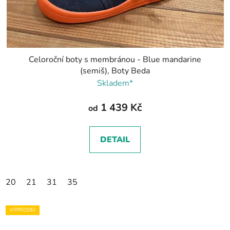
Celoroční boty s membránou - Blue mandarine
(semiš), Boty Beda
Skladem*
1 439 Kč
od
DETAIL
20
21
31
35
VÝPRODEJ