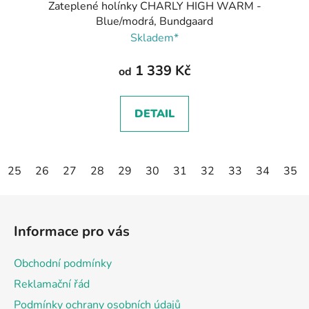
Zateplené holínky CHARLY HIGH WARM -
Blue/modrá, Bundgaard
Skladem*
1 339 Kč
od
DETAIL
25
26
27
28
29
30
31
32
33
34
35
Z
á
Informace pro vás
p
a
Obchodní podmínky
t
Reklamační řád
í
Podmínky ochrany osobních údajů