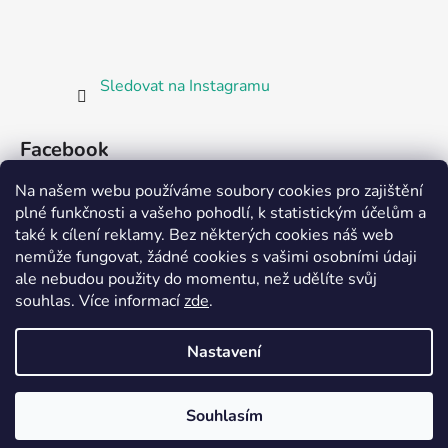
Sledovat na Instagramu
Facebook
Na našem webu používáme soubory cookies pro zajištění
plné funkčnosti a vašeho pohodlí, k statistickým účelům a
také k cílení reklamy. Bez některých cookies náš web
nemůže fungovat, žádné cookies s vašimi osobními údaji
ale nebudou použity do momentu, než udělíte svůj
Partnerská prodejna Barefoot Plzeň
souhlas
.
Více informací
zde
.
Nastavení
Vytvořil Shoptet
Souhlasím
Copyright 2026
Bosorka Plzeň
. Všechna práva
vyhrazena.