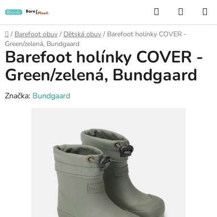
Přejít
Hledat
NÁKUP
na
KOŠÍK
obsah
Domů
/
Barefoot obuv
/
Dětská obuv
/
Barefoot holínky COVER -
Green/zelená, Bundgaard
Barefoot holínky COVER -
Green/zelená, Bundgaard
Značka:
Bundgaard