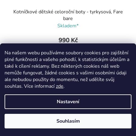
Kotníčkové dětské celoroční boty - tyrkysová, Fare
bare
Skladem*
990 Kč
Na našem webu používáme soubory cookies pro zajištění
DETAIL
plné funkčnosti a vašeho pohodlí, k statistickým účelům a
také k cílení reklamy. Bez některých cookies náš web
nemůže fungovat, žádné cookies s vašimi osobními údaji
ale nebudou použity do momentu, než udělíte svůj
20
souhlas
.
Více informací
zde
.
Nastavení
VÝPRODEJ
Souhlasím