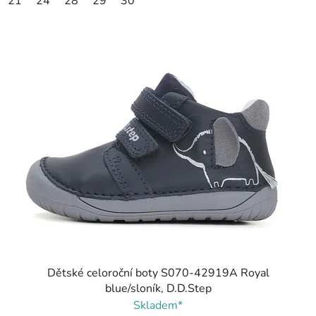
21
24
28
29
30
Dětské celoroční boty S070-42919A Royal
blue/sloník, D.D.Step
Skladem*