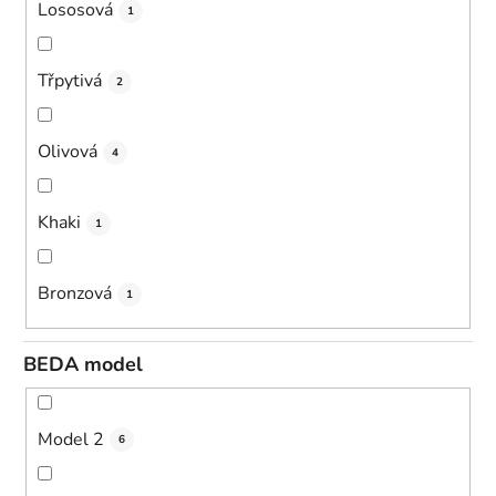
Lososová
1
Třpytivá
2
Olivová
4
Khaki
1
Bronzová
1
BEDA model
Model 2
6