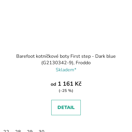
Barefoot kotníčkové boty First step - Dark blue
(G2130342-9), Froddo
Skladem*
1 161 Kč
od
(–25 %)
DETAIL
22
28
29
30