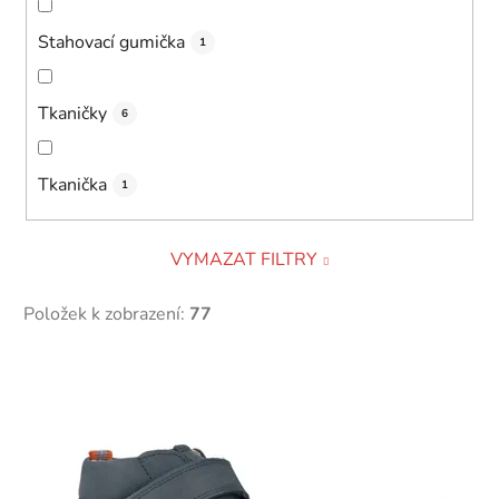
Stahovací gumička
1
Tkaničky
6
Tkanička
1
VYMAZAT FILTRY
Položek k zobrazení:
77
V
ý
p
i
s