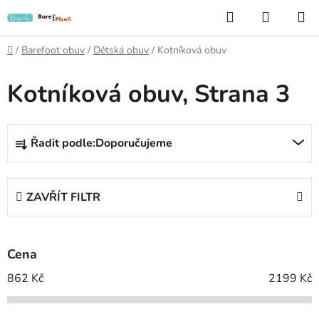
Přejít
Hledat
NÁKUP
na
KOŠÍK
obsah
Domů
/
Barefoot obuv
/
Dětská obuv
/
Kotníková obuv
Kotníková obuv
, Strana 3
Ř
Řadit podle:
Doporučujeme
a
z
e
ZAVŘÍT FILTR
n
í
p
Cena
r
o
862
Kč
2199
Kč
d
u