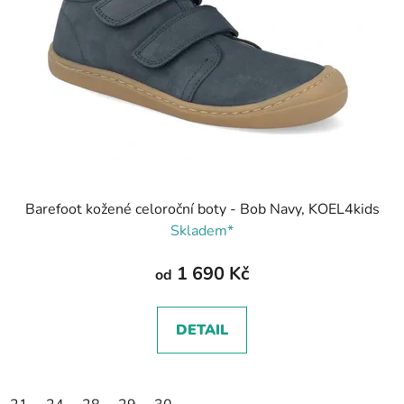
p
r
o
d
u
k
t
ů
Barefoot kožené celoroční boty - Bob Navy, KOEL4kids
Skladem*
1 690 Kč
od
DETAIL