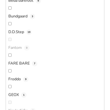
Beda barefoot
8
Bundgaard
3
D.D.Step
19
Fantom
0
FARE BARE
7
Froddo
9
GEOX
1