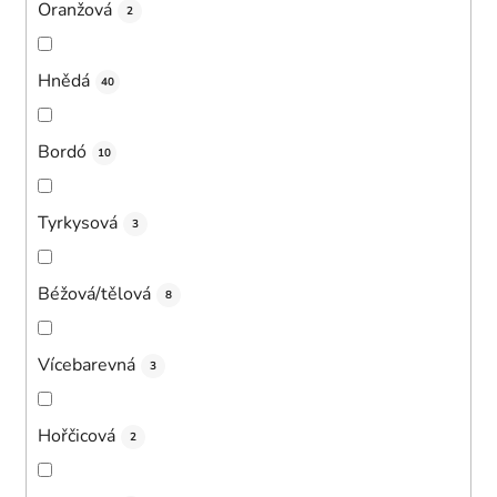
Oranžová
2
Hnědá
40
Bordó
10
Tyrkysová
3
Béžová/tělová
8
Vícebarevná
3
Hořčicová
2