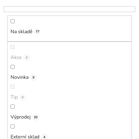
k
t
ů
Na skladě
77
Akce
0
Novinka
9
Tip
0
Výprodej
20
Externí sklad
4