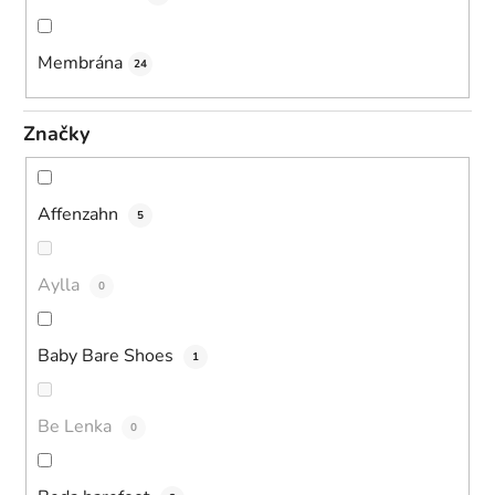
Membrána
24
Značky
Affenzahn
5
Aylla
0
Baby Bare Shoes
1
Be Lenka
0