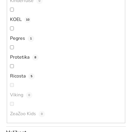
Kinderfüße
0
KOEL
10
Pegres
1
Protetika
8
Ricosta
5
Viking
0
ZeaZoo Kids
0