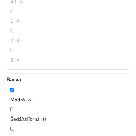
40
0
1
0
2
0
3
0
Barva
Modrá
77
Šedá/stříbrná
24