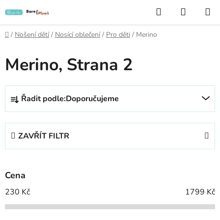
Přejít
Hledat
NÁKUP
na
KOŠÍK
obsah
Domů
/
Nošení dětí
/
Nosící oblečení
/
Pro děti
/
Merino
Merino
, Strana 2
Ř
Řadit podle:
Doporučujeme
a
z
e
ZAVŘÍT FILTR
n
í
p
Cena
r
o
230
Kč
1799
Kč
d
u