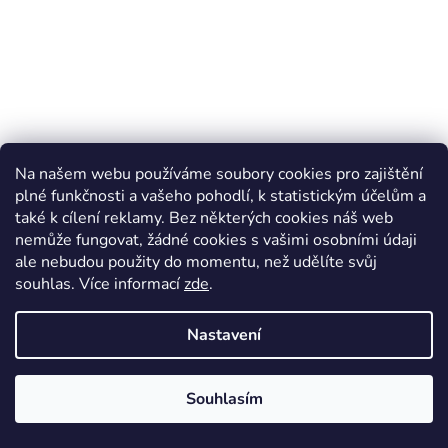
Rostoucí merino body dlouhý rukáv - korálky na žluté,
Na našem webu používáme soubory cookies pro zajištění
Duomamas
plné funkčnosti a vašeho pohodlí, k statistickým účelům a
Skladem*
také k cílení reklamy. Bez některých cookies náš web
nemůže fungovat, žádné cookies s vašimi osobními údaji
999 Kč
ale nebudou použity do momentu, než udělíte svůj
souhlas
.
Více informací
zde
.
DETAIL
Nastavení
18 - 24 měsíců
0-6 měsíců
Souhlasím