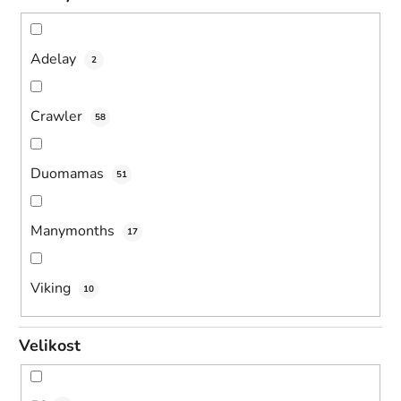
Adelay
2
Crawler
58
Duomamas
51
Manymonths
17
Viking
10
Velikost