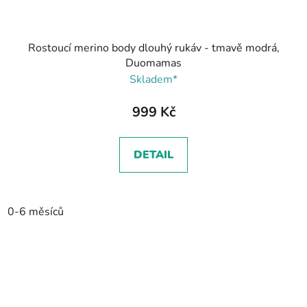
Rostoucí merino body dlouhý rukáv - tmavě modrá,
Duomamas
Skladem*
999 Kč
DETAIL
0-6 měsíců