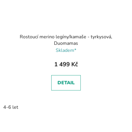
Rostoucí merino legíny/kamaše - tyrkysová,
Duomamas
Skladem*
1 499 Kč
DETAIL
4-6 let