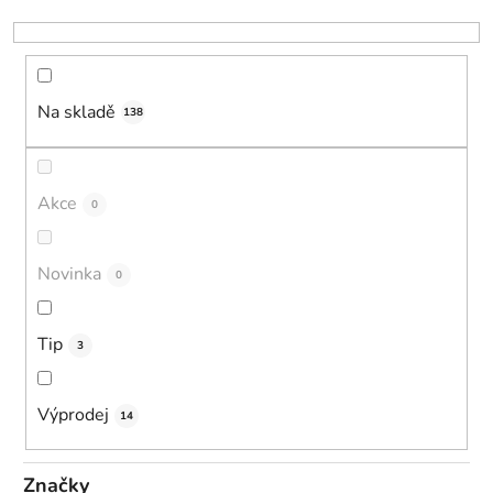
k
t
ů
Na skladě
138
Akce
0
Novinka
0
Tip
3
Výprodej
14
Značky