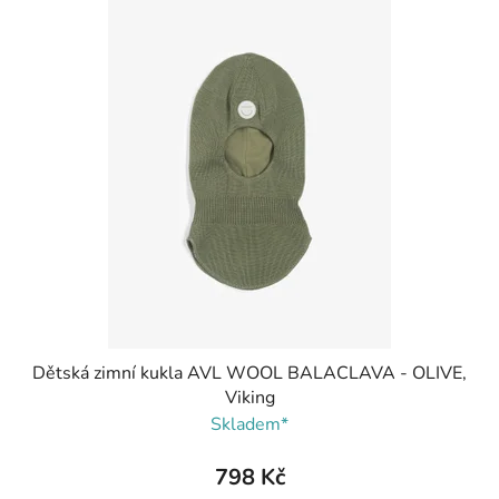
ý
p
i
s
p
r
o
d
u
k
t
ů
Dětská zimní kukla AVL WOOL BALACLAVA - OLIVE,
Viking
Skladem*
798 Kč