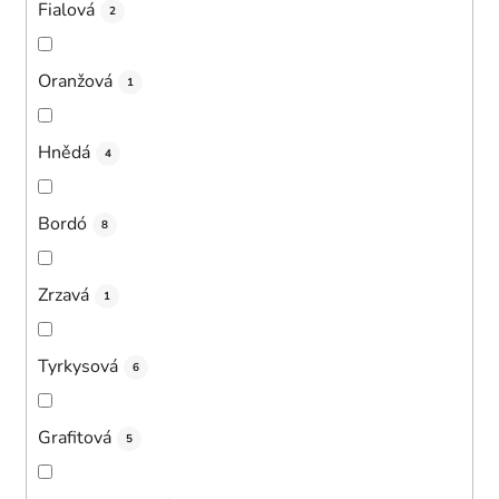
Fialová
2
Oranžová
1
Hnědá
4
Bordó
8
Zrzavá
1
Tyrkysová
6
Grafitová
5