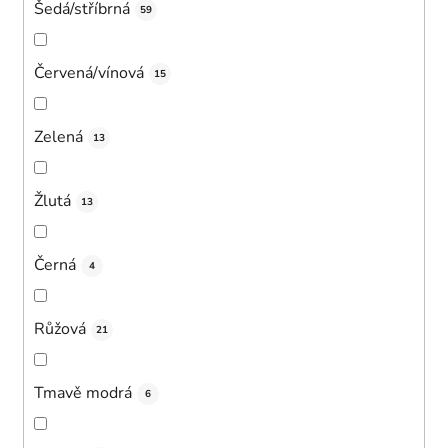
Šedá/stříbrná
59
Červená/vínová
15
Zelená
13
Žlutá
13
Černá
4
Růžová
21
Tmavě modrá
6