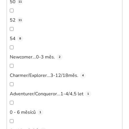
50
11
52
11
54
8
Newcomer...0-3 měs.
2
Charmer/Explorer...3-12/18měs.
4
Adventurer/Conqueror...1-4/4,5 let
1
0 - 6 měsíců
1