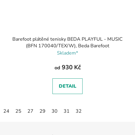
Barefoot plátěné tenisky BEDA PLAYFUL - MUSIC
(BFN 170040/TEX/W), Beda Barefoot
Skladem*
930 Kč
od
DETAIL
24
25
27
29
30
31
32
Z
á