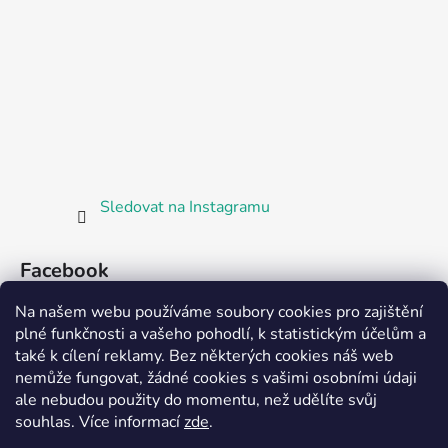
Sledovat na Instagramu
Facebook
Na našem webu používáme soubory cookies pro zajištění
plné funkčnosti a vašeho pohodlí, k statistickým účelům a
také k cílení reklamy. Bez některých cookies náš web
nemůže fungovat, žádné cookies s vašimi osobními údaji
ale nebudou použity do momentu, než udělíte svůj
Partnerská prodejna Barefoot Plzeň
souhlas
.
Více informací
zde
.