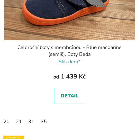
Celoroční boty s membránou - Blue mandarine
(semiš), Boty Beda
Skladem*
1 439 Kč
od
DETAIL
20
21
31
35
VÝPRODEJ