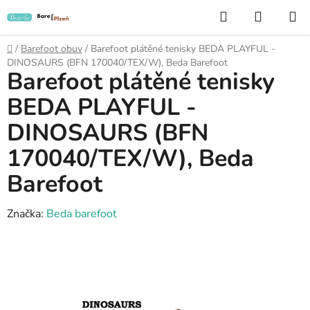
Přejít
Hledat
NÁKUP
na
KOŠÍK
obsah
Domů
/
Barefoot obuv
/
Barefoot plátěné tenisky BEDA PLAYFUL -
DINOSAURS (BFN 170040/TEX/W), Beda Barefoot
Barefoot plátěné tenisky
BEDA PLAYFUL -
DINOSAURS (BFN
170040/TEX/W), Beda
Barefoot
Značka:
Beda barefoot