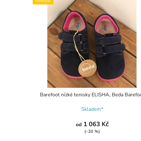
VÝPRODEJ
Barefoot nízké tenisky ELISHA, Beda Barefo
Skladem*
1 063 Kč
od
(–20 %)