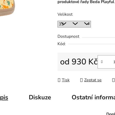
produktové řady Beda Playful
Velikost
Dostupnost
Kód:
od
930 Kč
Měrná cena:
Tisk
Zeptat se
pis
Diskuze
Ostatní inform
Dopl