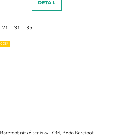
DETAIL
21
31
35
2
33
34
35
ODEJ
Barefoot nízké tenisky TOM, Beda Barefoot