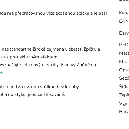
Kate
ada má přepracovanou více zkosenou špičku a je užší
EAN
Barv
BED
nadstandartně široké zejména v oblasti špičky a
Mate
ku s protiskluzným efektem.
Mate
značují zcela novými střihy. Jsou vyráběné na
Opa
/W
.
Sez
utelnou tvarovanou stélkou bez klenby.
Šířk
oha do styku, jsou certifikované.
Zapí
Vyjm
Barv