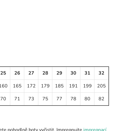
25
26
27
28
29
30
31
32
160
165
172
179
185
191
199
205
70
71
73
75
77
78
80
82
ete pohodlně boty vyčistit. Impregnujte
impregnací