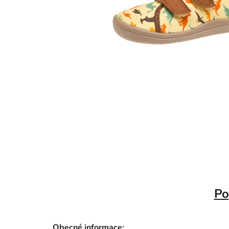
Po
Obecné informace: