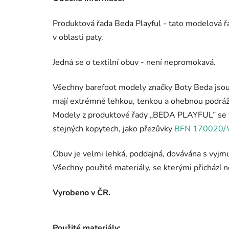
Produktová řada Beda Playful - tato modelová ř
v oblasti paty.
Jedná se o textilní obuv - není nepromokavá.
Všechny barefoot modely značky Boty Beda jsou 
mají extrémně lehkou, tenkou a ohebnou podráž
Modely z produktové řady „BEDA PLAYFUL” se vy
stejných kopytech, jako přezůvky
BFN 170020
Obuv je velmi lehká, poddajná, dovávána s vyjm
Všechny použité materiály, se kterými přichází n
Vyrobeno v ČR.
Použité materiály: