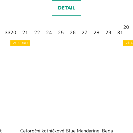
DETAIL
20
33
20
21
22
24
25
26
27
28
29
31
3
VÝPRODEJ
VÝPR
t
Celoroční kotníčkové Blue Mandarine, Beda