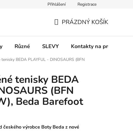
Přihlášení
Registrace
 a platba
Informace k on-line platbám
Odstoupení od smlou
PRÁZDNÝ KOŠÍK
NÁKUPNÍ
KOŠÍK
y
Různé
SLEVY
Kontakty na prodejny
né tenisky BEDA PLAYFUL - DINOSAURS (BFN
ěné tenisky BEDA
INOSAURS (BFN
), Beda Barefoot
od českého výrobce Boty Beda z nové