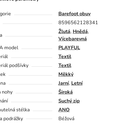
gorie
Barefoot obuv
8596562128341
Žlutá
,
Hnědá
,
a
Vícebarevná
A model
PLAYFUL
riál
Textil
riál podšívky
Textil
tek
Měkký
óna
Jarní
,
Letní
a nohy
Široká
nání
Suchý zip
utelná stélka
ANO
a podrážky
Béžová