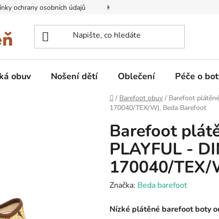
nky ochrany osobních údajů
Kontakty na prodejny
Doprava
ká obuv
Nošení dětí
Oblečení
Péče o bot
Domů
/
Barefoot obuv
/
Barefoot plátě
170040/TEX/W), Beda Barefoot
Barefoot plát
PLAYFUL - D
170040/TEX/W
Značka:
Beda barefoot
Nízké plátěné barefoot boty 