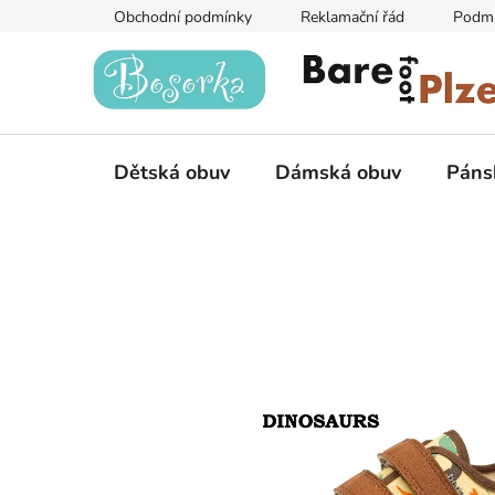
Přejít
Obchodní podmínky
Reklamační řád
Podmí
na
obsah
Dětská obuv
Dámská obuv
Páns