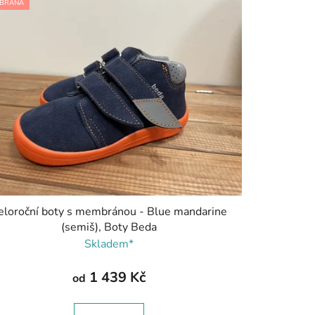
BRÁNA
eloroční boty s membránou - Blue mandarine
(semiš), Boty Beda
Skladem*
1 439 Kč
od