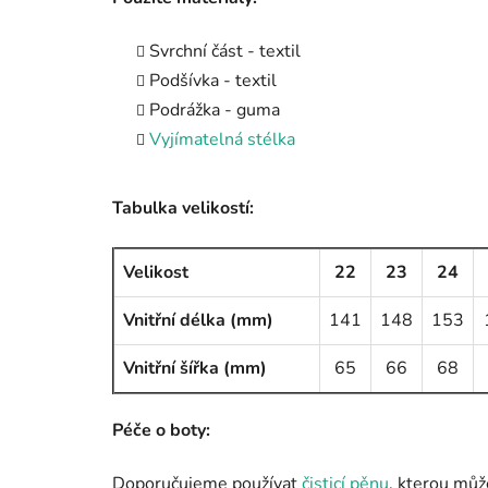
Svrchní část - textil
Podšívka - textil
Podrážka - guma
Vyjímatelná stélka
Tabulka velikostí:
Velikost
22
23
24
Vnitřní délka (mm)
141
148
153
Vnitřní šířka (mm)
65
66
68
Péče o boty:
Doporučujeme používat
čisticí pěnu
, kterou můž