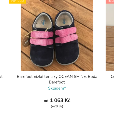
VÝPRODEJ
MEM
ot
Barefoot nízké tenisky OCEAN SHINE, Beda
C
Barefoot
Skladem*
1 063 Kč
od
(–20 %)